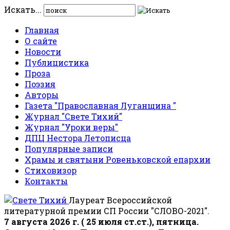
Искать...
Главная
О сайте
Новости
Публицистика
Проза
Поэзия
Авторы
Газета "Православная Луганщина "
Журнал "Свете Тихий"
Журнал "Уроки веры"
ДПЦ Нестора Летописца
Популярные записи
Храмы и святыни Ровеньковской епархии
Стиховизор
Контакты
Лауреат Всероссийской
литературной премии СП России "СЛОВО-2021".
7 августа 2026 г. ( 25 июля ст.ст.), пятница.