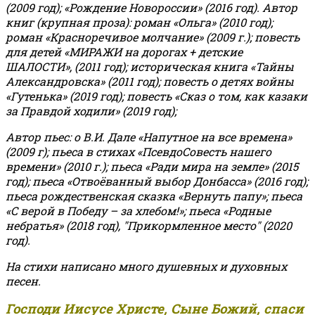
(2009 год); «Рождение Новороссии» (2016 год).
Автор
книг (крупная проза): роман «Ольга» (2010 год);
роман «Красноречивое молчание» (2009 г.); повесть
для детей «МИРАЖИ на дорогах + детские
ШАЛОСТИ», (2011 год); историческая книга «Тайны
Александровска» (2011 год); повесть о детях войны
«Гутенька» (2019 год); повесть «Сказ о том, как казаки
за Правдой ходили» (2019 год);
Автор пьес: о В.И. Дале «Напутное на все времена»
(2009 г); пьеса в стихах «ПсевдоСовесть нашего
времени» (2010 г.); пьеса «Ради мира на земле» (2015
год); пьеса «Отвоёванный выбор Донбасса» (2016 год);
пьеса рождественская сказка «Вернуть папу»; пьеса
«С верой в Победу – за хлебом!»
;
пьеса «Родные
небратья» (2018 год), "Прикормленное место" (2020
год).
На стихи написано много душевных и духовных
песен.
Господи Иисусе Христе, Сыне Божий, спаси