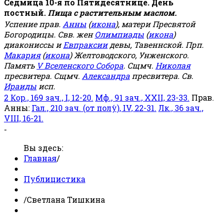
Седмица 10-я по Пятидесятнице. День
постный.
Пища с растительным маслом.
Успение прав.
Анны
(
икона
), матери Пресвятой
Богородицы. Свв. жен
Олимпиады
(
икона
)
диакониссы и
Евпраксии
девы, Тавеннской. Прп.
Макария
(
икона
) Желтоводского, Унженского.
Память
V Вселенского Собора
. Сщмч.
Николая
пресвитера. Сщмч.
Александра
пресвитера. Св.
Ираиды
исп.
2 Кор., 169 зач., I, 12-20.
Мф., 91 зач., XXII, 23-33.
Прав.
Анны:
Гал., 210 зач. (от полу́), IV, 22-31.
Лк., 36 зач.,
VIII, 16-21.
-
Вы здесь:
Главная
/
Публицистика
/
Светлана Тишкина