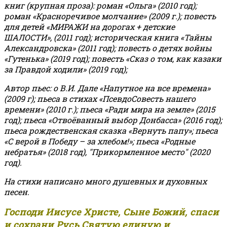
книг (крупная проза): роман «Ольга» (2010 год);
роман «Красноречивое молчание» (2009 г.); повесть
для детей «МИРАЖИ на дорогах + детские
ШАЛОСТИ», (2011 год); историческая книга «Тайны
Александровска» (2011 год); повесть о детях войны
«Гутенька» (2019 год); повесть «Сказ о том, как казаки
за Правдой ходили» (2019 год);
Автор пьес: о В.И. Дале «Напутное на все времена»
(2009 г); пьеса в стихах «ПсевдоСовесть нашего
времени» (2010 г.); пьеса «Ради мира на земле» (2015
год); пьеса «Отвоёванный выбор Донбасса» (2016 год);
пьеса рождественская сказка «Вернуть папу»; пьеса
«С верой в Победу – за хлебом!»
;
пьеса «Родные
небратья» (2018 год), "Прикормленное место" (2020
год).
На стихи написано много душевных и духовных
песен.
Господи Иисусе Христе, Сыне Божий, спаси
и сохрани Русь Святую единую и