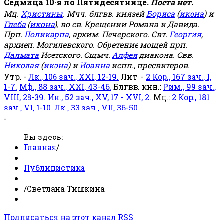
Седмица 10-я по Пятидесятнице.
Поста нет.
Мц.
Христины
. Мчч. блгвв. князей
Бориса
(
икона
) и
Глеба
(
икона
), во св. Крещении Романа и Давида.
Прп.
Поликарпа
, архим. Печерского. Свт.
Георгия
,
архиеп. Могилевского. Обретение мощей прп.
Далмата
Исетского. Сщмч.
Алфея
диакона. Свв.
Николая
(
икона
) и
Иоанна
испп., пресвитеров.
Утр. -
Лк., 106 зач., XXI, 12-19.
Лит. -
2 Кор., 167 зач., I,
1-7.
Мф., 88 зач., XXI, 43-46.
Блгвв. кнн.:
Рим., 99 зач.,
VIII, 28-39.
Ин., 52 зач., XV, 17 - XVI, 2.
Мц.:
2 Кор., 181
зач., VI, 1-10.
Лк., 33 зач., VII, 36-50
.
-
Вы здесь:
Главная
/
Публицистика
/
Светлана Тишкина
Подписаться на этот канал RSS