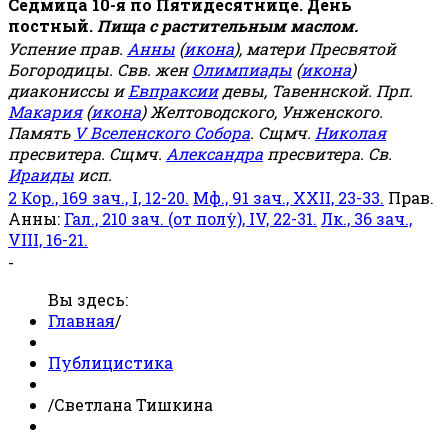
Седмица 10-я по Пятидесятнице. День
постный.
Пища с растительным маслом.
Успение прав.
Анны
(
икона
), матери Пресвятой
Богородицы. Свв. жен
Олимпиады
(
икона
)
диакониссы и
Евпраксии
девы, Тавеннской. Прп.
Макария
(
икона
) Желтоводского, Унженского.
Память
V Вселенского Собора
. Сщмч.
Николая
пресвитера. Сщмч.
Александра
пресвитера. Св.
Ираиды
исп.
2 Кор., 169 зач., I, 12-20.
Мф., 91 зач., XXII, 23-33.
Прав.
Анны:
Гал., 210 зач. (от полу́), IV, 22-31.
Лк., 36 зач.,
VIII, 16-21.
-
Вы здесь:
Главная
/
Публицистика
/
Светлана Тишкина