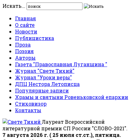
Искать...
Главная
О сайте
Новости
Публицистика
Проза
Поэзия
Авторы
Газета "Православная Луганщина "
Журнал "Свете Тихий"
Журнал "Уроки веры"
ДПЦ Нестора Летописца
Популярные записи
Храмы и святыни Ровеньковской епархии
Стиховизор
Контакты
Лауреат Всероссийской
литературной премии СП России "СЛОВО-2021".
7 августа 2026 г. ( 25 июля ст.ст.), пятница.