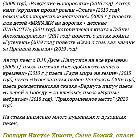
(2009 год); «Рождение Новороссии» (2016 год).
Автор
книг (крупная проза): роман «Ольга» (2010 год);
роман «Красноречивое молчание» (2009 г.); повесть
для детей «МИРАЖИ на дорогах + детские
ШАЛОСТИ», (2011 год); историческая книга «Тайны
Александровска» (2011 год); повесть о детях войны
«Гутенька» (2019 год); повесть «Сказ о том, как казаки
за Правдой ходили» (2019 год);
Автор пьес: о В.И. Дале «Напутное на все времена»
(2009 г); пьеса в стихах «ПсевдоСовесть нашего
времени» (2010 г.); пьеса «Ради мира на земле» (2015
год); пьеса «Отвоёванный выбор Донбасса» (2016 год);
пьеса рождественская сказка «Вернуть папу»; пьеса
«С верой в Победу – за хлебом!»
;
пьеса «Родные
небратья» (2018 год), "Прикормленное место" (2020
год).
На стихи написано много душевных и духовных
песен.
Господи Иисусе Христе, Сыне Божий, спаси