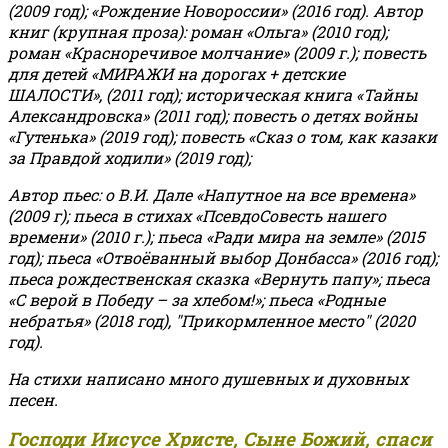
(2009 год); «Рождение Новороссии» (2016 год).
Автор
книг (крупная проза): роман «Ольга» (2010 год);
роман «Красноречивое молчание» (2009 г.); повесть
для детей «МИРАЖИ на дорогах + детские
ШАЛОСТИ», (2011 год); историческая книга «Тайны
Александровска» (2011 год); повесть о детях войны
«Гутенька» (2019 год); повесть «Сказ о том, как казаки
за Правдой ходили» (2019 год);
Автор пьес: о В.И. Дале «Напутное на все времена»
(2009 г); пьеса в стихах «ПсевдоСовесть нашего
времени» (2010 г.); пьеса «Ради мира на земле» (2015
год); пьеса «Отвоёванный выбор Донбасса» (2016 год);
пьеса рождественская сказка «Вернуть папу»; пьеса
«С верой в Победу – за хлебом!»
;
пьеса «Родные
небратья» (2018 год), "Прикормленное место" (2020
год).
На стихи написано много душевных и духовных
песен.
Господи Иисусе Христе, Сыне Божий, спаси