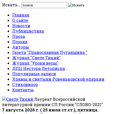
Искать...
Главная
О сайте
Новости
Публицистика
Проза
Поэзия
Авторы
Газета "Православная Луганщина "
Журнал "Свете Тихий"
Журнал "Уроки веры"
ДПЦ Нестора Летописца
Популярные записи
Храмы и святыни Ровеньковской епархии
Стиховизор
Контакты
Лауреат Всероссийской
литературной премии СП России "СЛОВО-2021".
7 августа 2026 г. ( 25 июля ст.ст.), пятница.