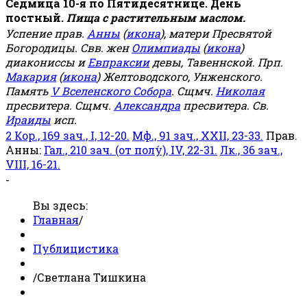
Седмица 10-я по Пятидесятнице. День
постный.
Пища с растительным маслом.
Успение прав.
Анны
(
икона
), матери Пресвятой
Богородицы. Свв. жен
Олимпиады
(
икона
)
диакониссы и
Евпраксии
девы, Тавеннской. Прп.
Макария
(
икона
) Желтоводского, Унженского.
Память
V Вселенского Собора
. Сщмч.
Николая
пресвитера. Сщмч.
Александра
пресвитера. Св.
Ираиды
исп.
2 Кор., 169 зач., I, 12-20.
Мф., 91 зач., XXII, 23-33.
Прав.
Анны:
Гал., 210 зач. (от полу́), IV, 22-31.
Лк., 36 зач.,
VIII, 16-21.
-
Вы здесь:
Главная
/
Публицистика
/
Светлана Тишкина