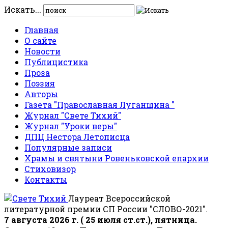
Искать...
Главная
О сайте
Новости
Публицистика
Проза
Поэзия
Авторы
Газета "Православная Луганщина "
Журнал "Свете Тихий"
Журнал "Уроки веры"
ДПЦ Нестора Летописца
Популярные записи
Храмы и святыни Ровеньковской епархии
Стиховизор
Контакты
Лауреат Всероссийской
литературной премии СП России "СЛОВО-2021".
7 августа 2026 г. ( 25 июля ст.ст.), пятница.