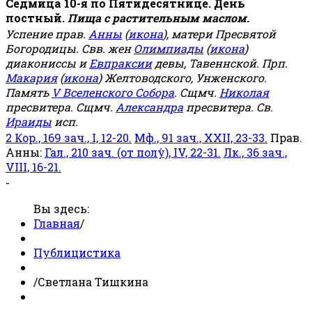
Седмица 10-я по Пятидесятнице. День
постный.
Пища с растительным маслом.
Успение прав.
Анны
(
икона
), матери Пресвятой
Богородицы. Свв. жен
Олимпиады
(
икона
)
диакониссы и
Евпраксии
девы, Тавеннской. Прп.
Макария
(
икона
) Желтоводского, Унженского.
Память
V Вселенского Собора
. Сщмч.
Николая
пресвитера. Сщмч.
Александра
пресвитера. Св.
Ираиды
исп.
2 Кор., 169 зач., I, 12-20.
Мф., 91 зач., XXII, 23-33.
Прав.
Анны:
Гал., 210 зач. (от полу́), IV, 22-31.
Лк., 36 зач.,
VIII, 16-21.
-
Вы здесь:
Главная
/
Публицистика
/
Светлана Тишкина