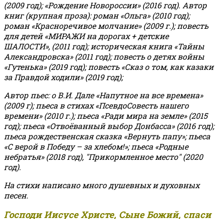
(2009 год); «Рождение Новороссии» (2016 год).
Автор
книг (крупная проза): роман «Ольга» (2010 год);
роман «Красноречивое молчание» (2009 г.); повесть
для детей «МИРАЖИ на дорогах + детские
ШАЛОСТИ», (2011 год); историческая книга «Тайны
Александровска» (2011 год); повесть о детях войны
«Гутенька» (2019 год); повесть «Сказ о том, как казаки
за Правдой ходили» (2019 год);
Автор пьес: о В.И. Дале «Напутное на все времена»
(2009 г); пьеса в стихах «ПсевдоСовесть нашего
времени» (2010 г.); пьеса «Ради мира на земле» (2015
год); пьеса «Отвоёванный выбор Донбасса» (2016 год);
пьеса рождественская сказка «Вернуть папу»; пьеса
«С верой в Победу – за хлебом!»
;
пьеса «Родные
небратья» (2018 год), "Прикормленное место" (2020
год).
На стихи написано много душевных и духовных
песен.
Господи Иисусе Христе, Сыне Божий, спаси