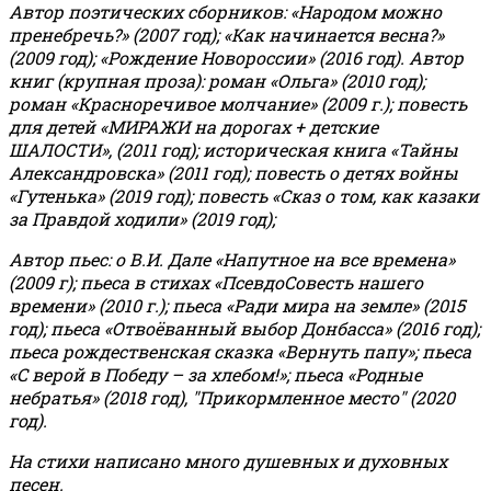
Автор поэтических сборников: «Народом можно
пренебречь?» (2007 год); «Как начинается весна?»
(2009 год); «Рождение Новороссии» (2016 год).
Автор
книг (крупная проза): роман «Ольга» (2010 год);
роман «Красноречивое молчание» (2009 г.); повесть
для детей «МИРАЖИ на дорогах + детские
ШАЛОСТИ», (2011 год); историческая книга «Тайны
Александровска» (2011 год); повесть о детях войны
«Гутенька» (2019 год); повесть «Сказ о том, как казаки
за Правдой ходили» (2019 год);
Автор пьес: о В.И. Дале «Напутное на все времена»
(2009 г); пьеса в стихах «ПсевдоСовесть нашего
времени» (2010 г.); пьеса «Ради мира на земле» (2015
год); пьеса «Отвоёванный выбор Донбасса» (2016 год);
пьеса рождественская сказка «Вернуть папу»; пьеса
«С верой в Победу – за хлебом!»
;
пьеса «Родные
небратья» (2018 год), "Прикормленное место" (2020
год).
На стихи написано много душевных и духовных
песен.