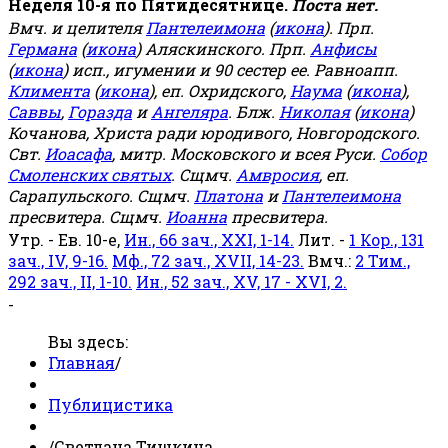
Неделя 10-я по Пятидесятнице.
Поста нет.
Вмч. и целителя
Пантелеимона
(
икона
). Прп.
Германа
(
икона
) Аляскинского. Прп.
Анфисы
(
икона
) исп., игумении и 90 сестер ее. Равноапп.
Климента
(
икона
), еп. Охридского,
Наума
(
икона
),
Саввы
,
Горазда
и
Ангеляра
. Блж.
Николая
(
икона
)
Кочанова, Христа ради юродивого, Новгородского.
Свт.
Иоасафа
, митр. Московского и всея Руси.
Собор
Смоленских святых
. Сщмч.
Амвросия
, еп.
Сарапульского. Сщмч.
Платона
и
Пантелеимона
пресвитера. Сщмч.
Иоанна
пресвитера.
Утр. - Ев. 10-е,
Ин., 66 зач., XXI, 1-14.
Лит. -
1 Кор., 131
зач., IV, 9-16.
Мф., 72 зач., XVII, 14-23.
Вмч.:
2 Тим.,
292 зач., II, 1-10.
Ин., 52 зач., XV, 17 - XVI, 2.
-
Вы здесь:
Главная
/
Публицистика
/
Светлана Тишкина