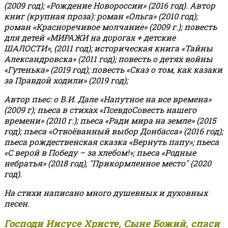
(2009 год); «Рождение Новороссии» (2016 год).
Автор
книг (крупная проза): роман «Ольга» (2010 год);
роман «Красноречивое молчание» (2009 г.); повесть
для детей «МИРАЖИ на дорогах + детские
ШАЛОСТИ», (2011 год); историческая книга «Тайны
Александровска» (2011 год); повесть о детях войны
«Гутенька» (2019 год); повесть «Сказ о том, как казаки
за Правдой ходили» (2019 год);
Автор пьес: о В.И. Дале «Напутное на все времена»
(2009 г); пьеса в стихах «ПсевдоСовесть нашего
времени» (2010 г.); пьеса «Ради мира на земле» (2015
год); пьеса «Отвоёванный выбор Донбасса» (2016 год);
пьеса рождественская сказка «Вернуть папу»; пьеса
«С верой в Победу – за хлебом!»
;
пьеса «Родные
небратья» (2018 год), "Прикормленное место" (2020
год).
На стихи написано много душевных и духовных
песен.
Господи Иисусе Христе, Сыне Божий, спаси