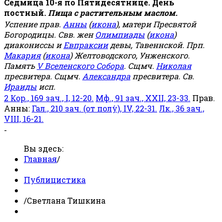
Седмица 10-я по Пятидесятнице. День
постный.
Пища с растительным маслом.
Успение прав.
Анны
(
икона
), матери Пресвятой
Богородицы. Свв. жен
Олимпиады
(
икона
)
диакониссы и
Евпраксии
девы, Тавеннской. Прп.
Макария
(
икона
) Желтоводского, Унженского.
Память
V Вселенского Собора
. Сщмч.
Николая
пресвитера. Сщмч.
Александра
пресвитера. Св.
Ираиды
исп.
2 Кор., 169 зач., I, 12-20.
Мф., 91 зач., XXII, 23-33.
Прав.
Анны:
Гал., 210 зач. (от полу́), IV, 22-31.
Лк., 36 зач.,
VIII, 16-21.
-
Вы здесь:
Главная
/
Публицистика
/
Светлана Тишкина