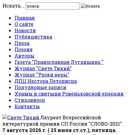
Искать...
Главная
О сайте
Новости
Публицистика
Проза
Поэзия
Авторы
Газета "Православная Луганщина "
Журнал "Свете Тихий"
Журнал "Уроки веры"
ДПЦ Нестора Летописца
Популярные записи
Храмы и святыни Ровеньковской епархии
Стиховизор
Контакты
Лауреат Всероссийской
литературной премии СП России "СЛОВО-2021".
7 августа 2026 г. ( 25 июля ст.ст.), пятница.