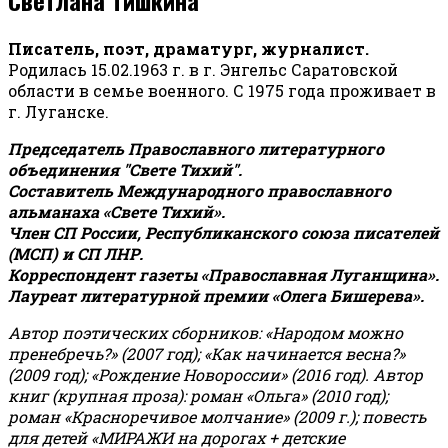
Писатель, поэт, драматург, журналист.
Родилась 15.02.1963 г. в г. Энгельс Саратовской
области в семье военного. С 1975 года проживает в
г. Луганске.
Председатель Православного литературного
объединения "Свете Тихий".
Составитель Международного православного
альманаха «Свете Тихий».
Член СП России, Республиканского союза писателей
(МСП) и СП ЛНР.
Корреспондент газеты «Православная Луганщина»
.
Лауреат литературной премии «Олега Бишерева».
Автор поэтических сборников: «Народом можно
пренебречь?» (2007 год); «Как начинается весна?»
(2009 год); «Рождение Новороссии» (2016 год).
Автор
книг (крупная проза): роман «Ольга» (2010 год);
роман «Красноречивое молчание» (2009 г.); повесть
для детей «МИРАЖИ на дорогах + детские