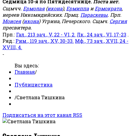
Седмица 10-я по Пятидесятнице.
Поста нет.
Сщмчч.
Ермолая
(
икона
),
Ермиппа
и
Ермократа
,
иереев Никомидийских. Прмц.
Параскевы
. Прп.
Моисея
(
икона
) Угрина, Печерского. Сщмч.
Сергия
пресвитера.
Прп.:
Гал., 213 зач., V, 22 - VI, 2.
Лк., 24 зач., VI, 17-23
.
Ряд.:
Рим., 119 зач., XV, 30-33.
Мф., 73 зач., XVII, 24 -
XVIII, 4.
-
Вы здесь:
Главная
/
Публицистика
/
Светлана Тишкина
Подписаться на этот канал RSS
Светлана Тишкина