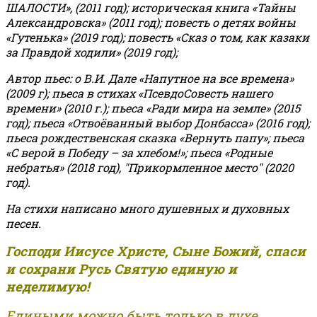
ШАЛОСТИ», (2011 год); историческая книга «Тайны
Александровска» (2011 год); повесть о детях войны
«Гутенька» (2019 год); повесть «Сказ о том, как казаки
за Правдой ходили» (2019 год);
Автор пьес: о В.И. Дале «Напутное на все времена»
(2009 г); пьеса в стихах «ПсевдоСовесть нашего
времени» (2010 г.); пьеса «Ради мира на земле» (2015
год); пьеса «Отвоёванный выбор Донбасса» (2016 год);
пьеса рождественская сказка «Вернуть папу»; пьеса
«С верой в Победу – за хлебом!»
;
пьеса «Родные
небратья» (2018 год), "Прикормленное место" (2020
год).
На стихи написано много душевных и духовных
песен.
Господи Иисусе Христе, Сыне Божий, спаси
и сохрани Русь Святую единую и
неделимую!
Едиными можно быть только в духе,