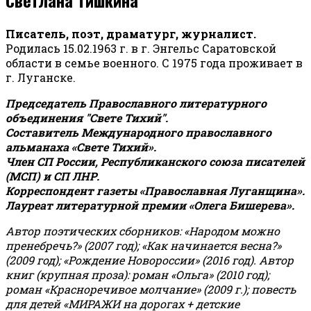
Писатель, поэт, драматург, журналист.
Родилась 15.02.1963 г. в г. Энгельс Саратовской
области в семье военного. С 1975 года проживает в
г. Луганске.
Председатель Православного литературного
объединения "Свете Тихий".
Составитель Международного православного
альманаха «Свете Тихий».
Член СП России, Республиканского союза писателей
(МСП) и СП ЛНР.
Корреспондент газеты «Православная Луганщина»
.
Лауреат литературной премии «Олега Бишерева».
Автор поэтических сборников: «Народом можно
пренебречь?» (2007 год); «Как начинается весна?»
(2009 год); «Рождение Новороссии» (2016 год).
Автор
книг (крупная проза): роман «Ольга» (2010 год);
роман «Красноречивое молчание» (2009 г.); повесть
для детей «МИРАЖИ на дорогах + детские