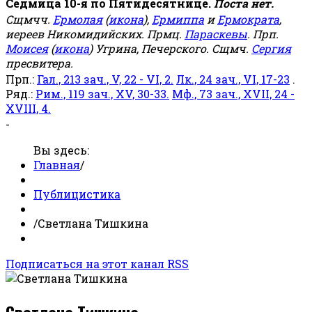
Седмица 10-я по Пятидесятнице.
Поста нет.
Сщмчч.
Ермолая
(
икона
),
Ермиппа
и
Ермократа
,
иереев Никомидийских. Прмц.
Параскевы
. Прп.
Моисея
(
икона
) Угрина, Печерского. Сщмч.
Сергия
пресвитера.
Прп.:
Гал., 213 зач., V, 22 - VI, 2.
Лк., 24 зач., VI, 17-23
.
Ряд.:
Рим., 119 зач., XV, 30-33.
Мф., 73 зач., XVII, 24 -
XVIII, 4.
-
Вы здесь:
Главная
/
Публицистика
/
Светлана Тишкина
Подписаться на этот канал RSS
Светлана Тишкина