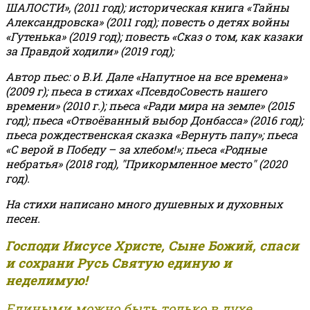
ШАЛОСТИ», (2011 год); историческая книга «Тайны
Александровска» (2011 год); повесть о детях войны
«Гутенька» (2019 год); повесть «Сказ о том, как казаки
за Правдой ходили» (2019 год);
Автор пьес: о В.И. Дале «Напутное на все времена»
(2009 г); пьеса в стихах «ПсевдоСовесть нашего
времени» (2010 г.); пьеса «Ради мира на земле» (2015
год); пьеса «Отвоёванный выбор Донбасса» (2016 год);
пьеса рождественская сказка «Вернуть папу»; пьеса
«С верой в Победу – за хлебом!»
;
пьеса «Родные
небратья» (2018 год), "Прикормленное место" (2020
год).
На стихи написано много душевных и духовных
песен.
Господи Иисусе Христе, Сыне Божий, спаси
и сохрани Русь Святую единую и
неделимую!
Едиными можно быть только в духе,