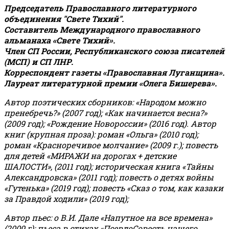
Председатель Православного литературного
объединения "Свете Тихий".
Составитель Международного православного
альманаха «Свете Тихий».
Член СП России, Республиканского союза писателей
(МСП) и СП ЛНР.
Корреспондент газеты «Православная Луганщина»
.
Лауреат литературной премии «Олега Бишерева».
Автор поэтических сборников: «Народом можно
пренебречь?» (2007 год); «Как начинается весна?»
(2009 год); «Рождение Новороссии» (2016 год).
Автор
книг (крупная проза): роман «Ольга» (2010 год);
роман «Красноречивое молчание» (2009 г.); повесть
для детей «МИРАЖИ на дорогах + детские
ШАЛОСТИ», (2011 год); историческая книга «Тайны
Александровска» (2011 год); повесть о детях войны
«Гутенька» (2019 год); повесть «Сказ о том, как казаки
за Правдой ходили» (2019 год);
Автор пьес: о В.И. Дале «Напутное на все времена»
(2009 г); пьеса в стихах «ПсевдоСовесть нашего