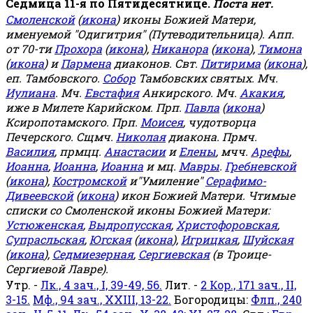
Седмица 11-я по Пятидесятнице.
Поста нет.
Смоленской
(
икона
) иконы Божией Матери,
именуемой "Одигитрия" (Путеводительница). Апп.
от 70-ти
Прохора
(
икона
),
Никанора
(
икона
),
Тимона
(
икона
) и
Пармена
диаконов. Свт.
Питирима
(
икона
),
еп. Тамбовского.
Собор
Тамбовских святых. Мч.
Иулиана
. Мч.
Евстафия
Анкирского. Мч.
Акакия
,
иже в Милете Карийском. Прп.
Павла
(
икона
)
Ксиропотамского. Прп.
Моисея
, чудотворца
Печерского. Сщмч.
Николая
диакона. Прмч.
Василия
, прмцц.
Анастасии
и
Елены
, мчч.
Арефы
,
Иоанна
,
Иоанна
,
Иоанна
и мц.
Мавры
.
Гребневской
(
икона
),
Костромской
и"Умиление"
Серафимо-
Дивеевской
(
икона
) икон Божией Матери. Чтимые
списки со Смоленской иконы Божией Матери:
Устюженская
,
Выдропусская
,
Христофоровская
,
Супрасльская
,
Югская
(
икона
),
Игрицкая
,
Шуйская
(
икона
),
Седмиезерная
,
Сергиевская
(в Троице-
Сергиевой Лавре).
Утр. -
Лк., 4 зач., I, 39-49, 56.
Лит. -
2 Кор., 171 зач., II,
3-15.
Мф., 94 зач., XXIII, 13-22.
Богородицы:
Флп., 240