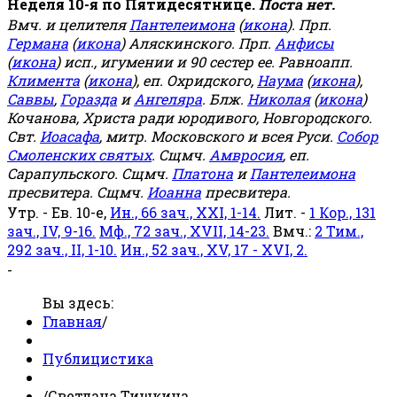
Неделя 10-я по Пятидесятнице.
Поста нет.
Вмч. и целителя
Пантелеимона
(
икона
). Прп.
Германа
(
икона
) Аляскинского. Прп.
Анфисы
(
икона
) исп., игумении и 90 сестер ее. Равноапп.
Климента
(
икона
), еп. Охридского,
Наума
(
икона
),
Саввы
,
Горазда
и
Ангеляра
. Блж.
Николая
(
икона
)
Кочанова, Христа ради юродивого, Новгородского.
Свт.
Иоасафа
, митр. Московского и всея Руси.
Собор
Смоленских святых
. Сщмч.
Амвросия
, еп.
Сарапульского. Сщмч.
Платона
и
Пантелеимона
пресвитера. Сщмч.
Иоанна
пресвитера.
Утр. - Ев. 10-е,
Ин., 66 зач., XXI, 1-14.
Лит. -
1 Кор., 131
зач., IV, 9-16.
Мф., 72 зач., XVII, 14-23.
Вмч.:
2 Тим.,
292 зач., II, 1-10.
Ин., 52 зач., XV, 17 - XVI, 2.
-
Вы здесь:
Главная
/
Публицистика
/
Светлана Тишкина