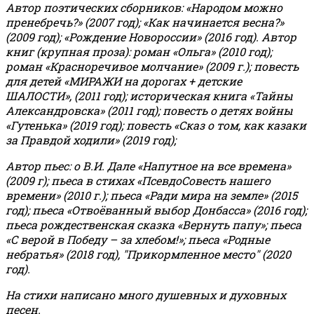
Автор поэтических сборников: «Народом можно
пренебречь?» (2007 год); «Как начинается весна?»
(2009 год); «Рождение Новороссии» (2016 год).
Автор
книг (крупная проза): роман «Ольга» (2010 год);
роман «Красноречивое молчание» (2009 г.); повесть
для детей «МИРАЖИ на дорогах + детские
ШАЛОСТИ», (2011 год); историческая книга «Тайны
Александровска» (2011 год); повесть о детях войны
«Гутенька» (2019 год); повесть «Сказ о том, как казаки
за Правдой ходили» (2019 год);
Автор пьес: о В.И. Дале «Напутное на все времена»
(2009 г); пьеса в стихах «ПсевдоСовесть нашего
времени» (2010 г.); пьеса «Ради мира на земле» (2015
год); пьеса «Отвоёванный выбор Донбасса» (2016 год);
пьеса рождественская сказка «Вернуть папу»; пьеса
«С верой в Победу – за хлебом!»
;
пьеса «Родные
небратья» (2018 год), "Прикормленное место" (2020
год).
На стихи написано много душевных и духовных
песен.