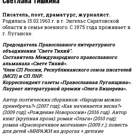
Писатель, поэт, драматург, журналист.
Родилась 15.02.1963 г. в г. Энгельс Саратовской
области в семье военного. С 1975 года проживает в
г. Луганске.
Председатель Православного литературного
объединения "Свете Тихий".
Составитель Международного православного
альманаха «Свете Тихий».
Член СП России, Республиканского союза писателей
(МСП) и СП ЛНР.
Корреспондент газеты «Православная Луганщина»
.
Лауреат литературной премии «Олега Бишерева».
Автор поэтических сборников: «Народом можно
пренебречь?» (2007 год); «Как начинается весна?»
(2009 год); «Рождение Новороссии» (2016 год).
Автор
книг (крупная проза): роман «Ольга» (2010 год);
роман «Красноречивое молчание» (2009 г.); повесть
для детей «МИРАЖИ на дорогах + детские