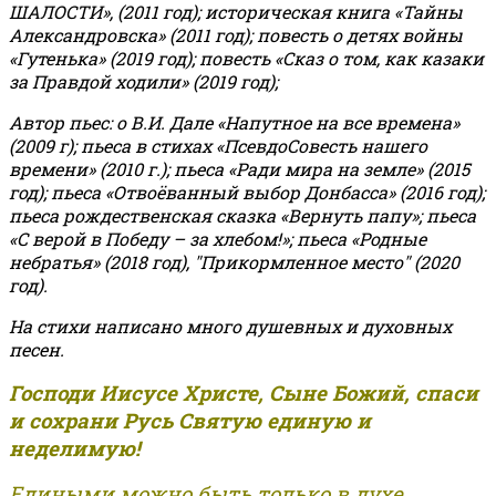
ШАЛОСТИ», (2011 год); историческая книга «Тайны
Александровска» (2011 год); повесть о детях войны
«Гутенька» (2019 год); повесть «Сказ о том, как казаки
за Правдой ходили» (2019 год);
Автор пьес: о В.И. Дале «Напутное на все времена»
(2009 г); пьеса в стихах «ПсевдоСовесть нашего
времени» (2010 г.); пьеса «Ради мира на земле» (2015
год); пьеса «Отвоёванный выбор Донбасса» (2016 год);
пьеса рождественская сказка «Вернуть папу»; пьеса
«С верой в Победу – за хлебом!»
;
пьеса «Родные
небратья» (2018 год), "Прикормленное место" (2020
год).
На стихи написано много душевных и духовных
песен.
Господи Иисусе Христе, Сыне Божий, спаси
и сохрани Русь Святую единую и
неделимую!
Едиными можно быть только в духе,