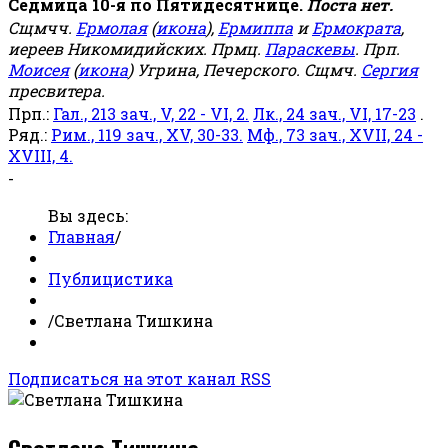
Седмица 10-я по Пятидесятнице.
Поста нет.
Сщмчч.
Ермолая
(
икона
),
Ермиппа
и
Ермократа
,
иереев Никомидийских. Прмц.
Параскевы
. Прп.
Моисея
(
икона
) Угрина, Печерского. Сщмч.
Сергия
пресвитера.
Прп.:
Гал., 213 зач., V, 22 - VI, 2.
Лк., 24 зач., VI, 17-23
.
Ряд.:
Рим., 119 зач., XV, 30-33.
Мф., 73 зач., XVII, 24 -
XVIII, 4.
-
Вы здесь:
Главная
/
Публицистика
/
Светлана Тишкина
Подписаться на этот канал RSS
Светлана Тишкина