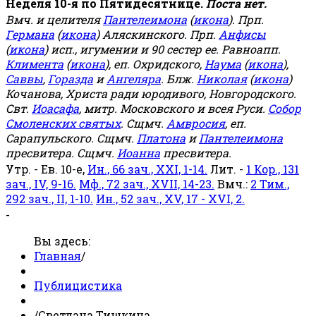
Неделя 10-я по Пятидесятнице.
Поста нет.
Вмч. и целителя
Пантелеимона
(
икона
). Прп.
Германа
(
икона
) Аляскинского. Прп.
Анфисы
(
икона
) исп., игумении и 90 сестер ее. Равноапп.
Климента
(
икона
), еп. Охридского,
Наума
(
икона
),
Саввы
,
Горазда
и
Ангеляра
. Блж.
Николая
(
икона
)
Кочанова, Христа ради юродивого, Новгородского.
Свт.
Иоасафа
, митр. Московского и всея Руси.
Собор
Смоленских святых
. Сщмч.
Амвросия
, еп.
Сарапульского. Сщмч.
Платона
и
Пантелеимона
пресвитера. Сщмч.
Иоанна
пресвитера.
Утр. - Ев. 10-е,
Ин., 66 зач., XXI, 1-14.
Лит. -
1 Кор., 131
зач., IV, 9-16.
Мф., 72 зач., XVII, 14-23.
Вмч.:
2 Тим.,
292 зач., II, 1-10.
Ин., 52 зач., XV, 17 - XVI, 2.
-
Вы здесь:
Главная
/
Публицистика
/
Светлана Тишкина