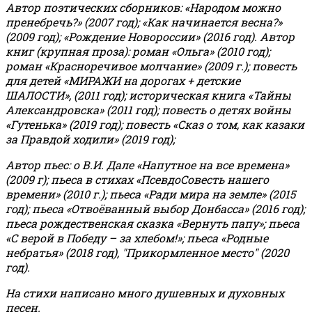
Автор поэтических сборников: «Народом можно
пренебречь?» (2007 год); «Как начинается весна?»
(2009 год); «Рождение Новороссии» (2016 год).
Автор
книг (крупная проза): роман «Ольга» (2010 год);
роман «Красноречивое молчание» (2009 г.); повесть
для детей «МИРАЖИ на дорогах + детские
ШАЛОСТИ», (2011 год); историческая книга «Тайны
Александровска» (2011 год); повесть о детях войны
«Гутенька» (2019 год); повесть «Сказ о том, как казаки
за Правдой ходили» (2019 год);
Автор пьес: о В.И. Дале «Напутное на все времена»
(2009 г); пьеса в стихах «ПсевдоСовесть нашего
времени» (2010 г.); пьеса «Ради мира на земле» (2015
год); пьеса «Отвоёванный выбор Донбасса» (2016 год);
пьеса рождественская сказка «Вернуть папу»; пьеса
«С верой в Победу – за хлебом!»
;
пьеса «Родные
небратья» (2018 год), "Прикормленное место" (2020
год).
На стихи написано много душевных и духовных
песен.