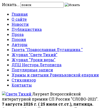
Искать...
Главная
О сайте
Новости
Публицистика
Проза
Поэзия
Авторы
Газета "Православная Луганщина "
Журнал "Свете Тихий"
Журнал "Уроки веры"
ДПЦ Нестора Летописца
Популярные записи
Храмы и святыни Ровеньковской епархии
Стиховизор
Контакты
Лауреат Всероссийской
литературной премии СП России "СЛОВО-2021".
7 августа 2026 г. ( 25 июля ст.ст.), пятница.