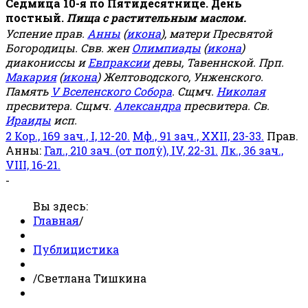
Седмица 10-я по Пятидесятнице. День
постный.
Пища с растительным маслом.
Успение прав.
Анны
(
икона
), матери Пресвятой
Богородицы. Свв. жен
Олимпиады
(
икона
)
диакониссы и
Евпраксии
девы, Тавеннской. Прп.
Макария
(
икона
) Желтоводского, Унженского.
Память
V Вселенского Собора
. Сщмч.
Николая
пресвитера. Сщмч.
Александра
пресвитера. Св.
Ираиды
исп.
2 Кор., 169 зач., I, 12-20.
Мф., 91 зач., XXII, 23-33.
Прав.
Анны:
Гал., 210 зач. (от полу́), IV, 22-31.
Лк., 36 зач.,
VIII, 16-21.
-
Вы здесь:
Главная
/
Публицистика
/
Светлана Тишкина