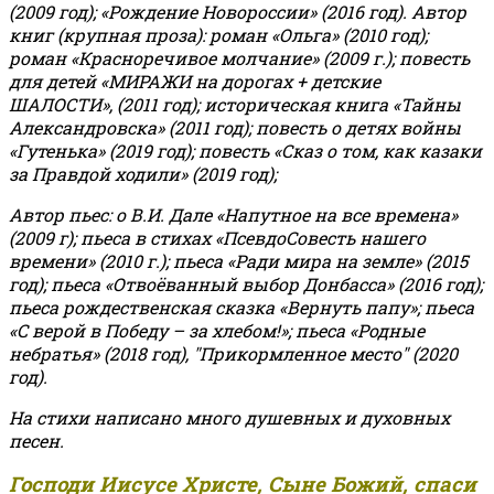
(2009 год); «Рождение Новороссии» (2016 год).
Автор
книг (крупная проза): роман «Ольга» (2010 год);
роман «Красноречивое молчание» (2009 г.); повесть
для детей «МИРАЖИ на дорогах + детские
ШАЛОСТИ», (2011 год); историческая книга «Тайны
Александровска» (2011 год); повесть о детях войны
«Гутенька» (2019 год); повесть «Сказ о том, как казаки
за Правдой ходили» (2019 год);
Автор пьес: о В.И. Дале «Напутное на все времена»
(2009 г); пьеса в стихах «ПсевдоСовесть нашего
времени» (2010 г.); пьеса «Ради мира на земле» (2015
год); пьеса «Отвоёванный выбор Донбасса» (2016 год);
пьеса рождественская сказка «Вернуть папу»; пьеса
«С верой в Победу – за хлебом!»
;
пьеса «Родные
небратья» (2018 год), "Прикормленное место" (2020
год).
На стихи написано много душевных и духовных
песен.
Господи Иисусе Христе, Сыне Божий, спаси