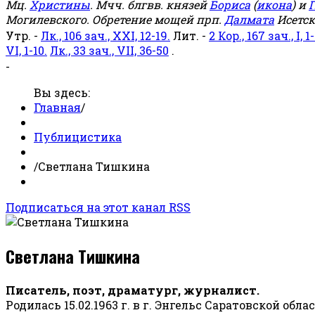
Мц.
Христины
. Мчч. блгвв. князей
Бориса
(
икона
) и
Г
Могилевского. Обретение мощей прп.
Далмата
Исетск
Утр. -
Лк., 106 зач., XXI, 12-19.
Лит. -
2 Кор., 167 зач., I, 1-
VI, 1-10.
Лк., 33 зач., VII, 36-50
.
-
Вы здесь:
Главная
/
Публицистика
/
Светлана Тишкина
Подписаться на этот канал RSS
Светлана Тишкина
Писатель, поэт, драматург, журналист.
Родилась 15.02.1963 г. в г. Энгельс Саратовской обла