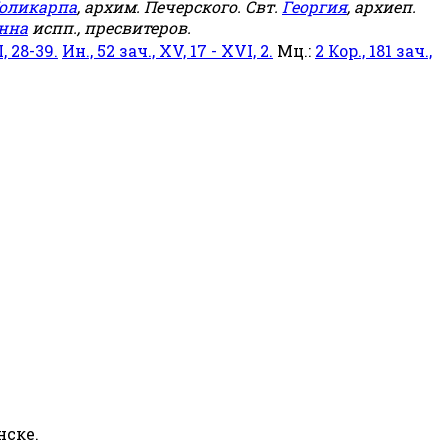
оликарпа
, архим. Печерского. Свт.
Георгия
, архиеп.
нна
испп., пресвитеров.
, 28-39.
Ин., 52 зач., XV, 17 - XVI, 2.
Мц.:
2 Кор., 181 зач.,
нске.