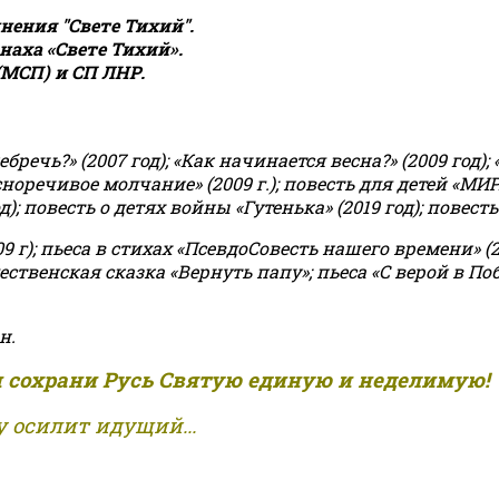
ения "Свете Тихий".
аха «Свете Тихий».
(МСП) и СП ЛНР.
чь?» (2007 год); «Как начинается весна?» (2009 год); 
асноречивое молчание» (2009 г.); повесть для детей «МИ
 повесть о детях войны «Гутенька» (2019 год); повесть 
9 г); пьеса в стихах «ПсевдоСовесть нашего времени» (201
ственская сказка «Вернуть папу»; пьеса «С верой в Поб
н.
и сохрани Русь Святую единую и неделимую!
 осилит идущий...