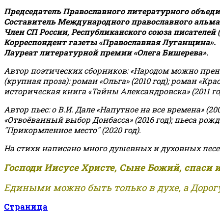
Председатель Православного литературного объедин
Составитель Международного православного альман
Член СП России, Республиканского союза писателей 
Корреспондент газеты «Православная Луганщина»
.
Лауреат литературной премии «Олега Бишерева».
Автор поэтических сборников: «Народом можно пренебре
(крупная проза): роман «Ольга» (2010 год); роман «Кр
историческая книга «Тайны Александровска» (2011 год);
Автор пьес: о В.И. Дале «Напутное на все времена» (200
«Отвоёванный выбор Донбасса» (2016 год); пьеса рожде
"Прикормленное место" (2020 год).
На стихи написано много душевных и духовных песе
Господи Иисусе Христе, Сыне Божий, спаси 
Едиными можно быть только в духе, а Дорогу
Страница