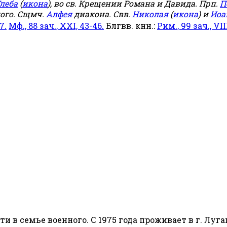
леба
(
икона
), во св. Крещении Романа и Давида. Прп.
П
ого. Сщмч.
Алфея
диакона. Свв.
Николая
(
икона
) и
Иоа
7.
Мф., 88 зач., XXI, 43-46.
Блгвв. кнн.:
Рим., 99 зач., VIII
сти в семье военного. С 1975 года проживает в г. Луга