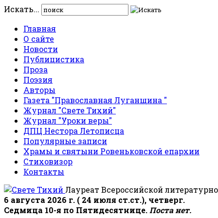
Искать...
Главная
О сайте
Новости
Публицистика
Проза
Поэзия
Авторы
Газета "Православная Луганщина "
Журнал "Свете Тихий"
Журнал "Уроки веры"
ДПЦ Нестора Летописца
Популярные записи
Храмы и святыни Ровеньковской епархии
Стиховизор
Контакты
Лауреат Всероссийской литературно
6 августа 2026 г. ( 24 июля ст.ст.), четверг.
Седмица 10-я по Пятидесятнице.
Поста нет.