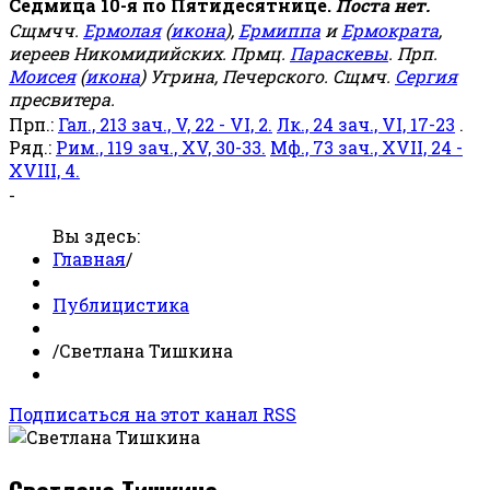
Седмица 10-я по Пятидесятнице.
Поста нет.
Сщмчч.
Ермолая
(
икона
),
Ермиппа
и
Ермократа
,
иереев Никомидийских. Прмц.
Параскевы
. Прп.
Моисея
(
икона
) Угрина, Печерского. Сщмч.
Сергия
пресвитера.
Прп.:
Гал., 213 зач., V, 22 - VI, 2.
Лк., 24 зач., VI, 17-23
.
Ряд.:
Рим., 119 зач., XV, 30-33.
Мф., 73 зач., XVII, 24 -
XVIII, 4.
-
Вы здесь:
Главная
/
Публицистика
/
Светлана Тишкина
Подписаться на этот канал RSS
Светлана Тишкина