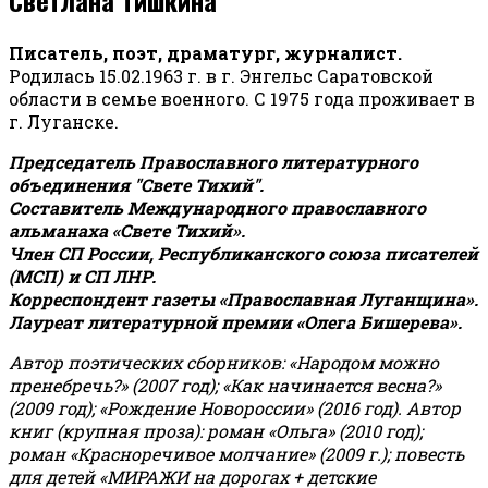
Писатель, поэт, драматург, журналист.
Родилась 15.02.1963 г. в г. Энгельс Саратовской
области в семье военного. С 1975 года проживает в
г. Луганске.
Председатель Православного литературного
объединения "Свете Тихий".
Составитель Международного православного
альманаха «Свете Тихий».
Член СП России, Республиканского союза писателей
(МСП) и СП ЛНР.
Корреспондент газеты «Православная Луганщина»
.
Лауреат литературной премии «Олега Бишерева».
Автор поэтических сборников: «Народом можно
пренебречь?» (2007 год); «Как начинается весна?»
(2009 год); «Рождение Новороссии» (2016 год).
Автор
книг (крупная проза): роман «Ольга» (2010 год);
роман «Красноречивое молчание» (2009 г.); повесть
для детей «МИРАЖИ на дорогах + детские