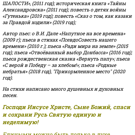
ШАЛОСТИ», (2011 год); историческая книга «Тайны
Александровска» (2011 год); повесть о детях войны
«Гутенька» (2019 год); повесть «Сказ о том, как казаки
за Правдой ходили» (2019 год);
Автор пьес: о В.И. Дале «Напутное на все времена»
(2009 г); пьеса в стихах «ПсевдоСовесть нашего
времени» (2010 г.); пьеса «Ради мира на земле» (2015
год); пьеса «Отвоёванный выбор Донбасса» (2016 год);
пьеса рождественская сказка «Вернуть папу»; пьеса
«С верой в Победу – за хлебом!»
;
пьеса «Родные
небратья» (2018 год), "Прикормленное место" (2020
год).
На стихи написано много душевных и духовных
песен.
Господи Иисусе Христе, Сыне Божий, спаси
и сохрани Русь Святую единую и
неделимую!
Едиными можно быть только в духе,