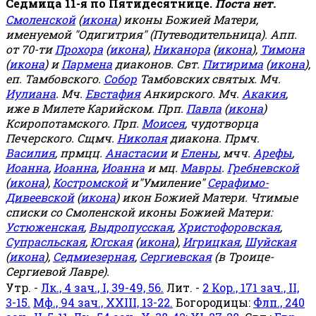
Седмица 11-я по Пятидесятнице.
Поста нет.
Смоленской
(
икона
) иконы Божией Матери,
именуемой "Одигитрия" (Путеводительница). Апп.
от 70-ти
Прохора
(
икона
),
Никанора
(
икона
),
Тимона
(
икона
) и
Пармена
диаконов. Свт.
Питирима
(
икона
),
еп. Тамбовского.
Собор
Тамбовских святых. Мч.
Иулиана
. Мч.
Евстафия
Анкирского. Мч.
Акакия
,
иже в Милете Карийском. Прп.
Павла
(
икона
)
Ксиропотамского. Прп.
Моисея
, чудотворца
Печерского. Сщмч.
Николая
диакона. Прмч.
Василия
, прмцц.
Анастасии
и
Елены
, мчч.
Арефы
,
Иоанна
,
Иоанна
,
Иоанна
и мц.
Мавры
.
Гребневской
(
икона
),
Костромской
и"Умиление"
Серафимо-
Дивеевской
(
икона
) икон Божией Матери. Чтимые
списки со Смоленской иконы Божией Матери:
Устюженская
,
Выдропусская
,
Христофоровская
,
Супрасльская
,
Югская
(
икона
),
Игрицкая
,
Шуйская
(
икона
),
Седмиезерная
,
Сергиевская
(в Троице-
Сергиевой Лавре).
Утр. -
Лк., 4 зач., I, 39-49, 56.
Лит. -
2 Кор., 171 зач., II,
3-15.
Мф., 94 зач., XXIII, 13-22.
Богородицы:
Флп., 240