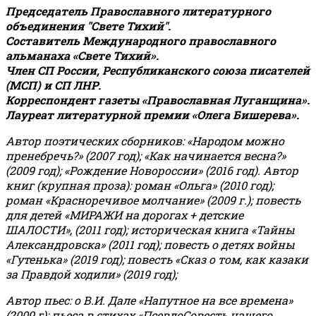
Председатель Православного литературного
объединения "Свете Тихий".
Составитель Международного православного
альманаха «Свете Тихий».
Член СП России, Республиканского союза писателей
(МСП) и СП ЛНР.
Корреспондент газеты «Православная Луганщина»
.
Лауреат литературной премии «Олега Бишерева».
Автор поэтических сборников: «Народом можно
пренебречь?» (2007 год); «Как начинается весна?»
(2009 год); «Рождение Новороссии» (2016 год).
Автор
книг (крупная проза): роман «Ольга» (2010 год);
роман «Красноречивое молчание» (2009 г.); повесть
для детей «МИРАЖИ на дорогах + детские
ШАЛОСТИ», (2011 год); историческая книга «Тайны
Александровска» (2011 год); повесть о детях войны
«Гутенька» (2019 год); повесть «Сказ о том, как казаки
за Правдой ходили» (2019 год);
Автор пьес: о В.И. Дале «Напутное на все времена»
(2009 г); пьеса в стихах «ПсевдоСовесть нашего