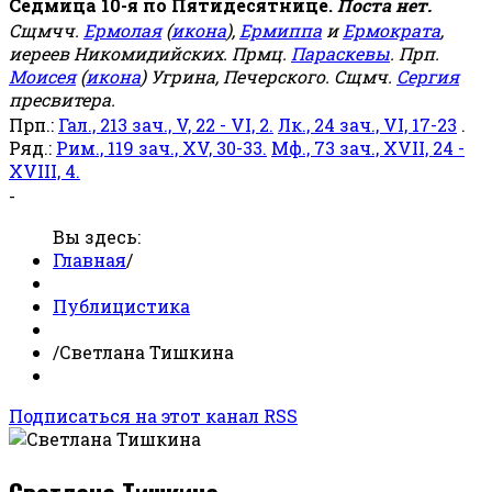
Седмица 10-я по Пятидесятнице.
Поста нет.
Сщмчч.
Ермолая
(
икона
),
Ермиппа
и
Ермократа
,
иереев Никомидийских. Прмц.
Параскевы
. Прп.
Моисея
(
икона
) Угрина, Печерского. Сщмч.
Сергия
пресвитера.
Прп.:
Гал., 213 зач., V, 22 - VI, 2.
Лк., 24 зач., VI, 17-23
.
Ряд.:
Рим., 119 зач., XV, 30-33.
Мф., 73 зач., XVII, 24 -
XVIII, 4.
-
Вы здесь:
Главная
/
Публицистика
/
Светлана Тишкина
Подписаться на этот канал RSS
Светлана Тишкина