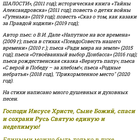
ШАЛОСТИ», (2011 год); историческая книга «Тайны
Александровска» (2011 год); повесть о детях войны
«Гутенька» (2019 год); повесть «Сказ о том, как казаки
за Правдой ходили» (2019 год);
Автор пьес: о В.И. Дале «Напутное на все времена»
(2009 г); пьеса в стихах «ПсевдоСовесть нашего
времени» (2010 г.); пьеса «Ради мира на земле» (2015
год); пьеса «Отвоёванный выбор Донбасса» (2016 год);
пьеса рождественская сказка «Вернуть папу»; пьеса
«С верой в Победу – за хлебом!»
;
пьеса «Родные
небратья» (2018 год), "Прикормленное место" (2020
год).
На стихи написано много душевных и духовных
песен.
Господи Иисусе Христе, Сыне Божий, спаси
и сохрани Русь Святую единую и
неделимую!
Едиными можно быть только в духе,