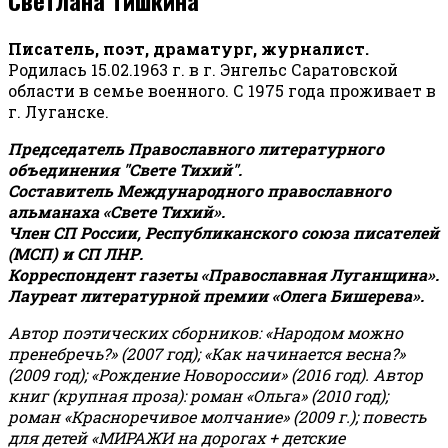
Писатель, поэт, драматург, журналист.
Родилась 15.02.1963 г. в г. Энгельс Саратовской
области в семье военного. С 1975 года проживает в
г. Луганске.
Председатель Православного литературного
объединения "Свете Тихий".
Составитель Международного православного
альманаха «Свете Тихий».
Член СП России, Республиканского союза писателей
(МСП) и СП ЛНР.
Корреспондент газеты «Православная Луганщина»
.
Лауреат литературной премии «Олега Бишерева».
Автор поэтических сборников: «Народом можно
пренебречь?» (2007 год); «Как начинается весна?»
(2009 год); «Рождение Новороссии» (2016 год).
Автор
книг (крупная проза): роман «Ольга» (2010 год);
роман «Красноречивое молчание» (2009 г.); повесть
для детей «МИРАЖИ на дорогах + детские