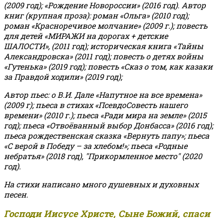
(2009 год); «Рождение Новороссии» (2016 год).
Автор
книг (крупная проза): роман «Ольга» (2010 год);
роман «Красноречивое молчание» (2009 г.); повесть
для детей «МИРАЖИ на дорогах + детские
ШАЛОСТИ», (2011 год); историческая книга «Тайны
Александровска» (2011 год); повесть о детях войны
«Гутенька» (2019 год); повесть «Сказ о том, как казаки
за Правдой ходили» (2019 год);
Автор пьес: о В.И. Дале «Напутное на все времена»
(2009 г); пьеса в стихах «ПсевдоСовесть нашего
времени» (2010 г.); пьеса «Ради мира на земле» (2015
год); пьеса «Отвоёванный выбор Донбасса» (2016 год);
пьеса рождественская сказка «Вернуть папу»; пьеса
«С верой в Победу – за хлебом!»
;
пьеса «Родные
небратья» (2018 год), "Прикормленное место" (2020
год).
На стихи написано много душевных и духовных
песен.
Господи Иисусе Христе, Сыне Божий, спаси