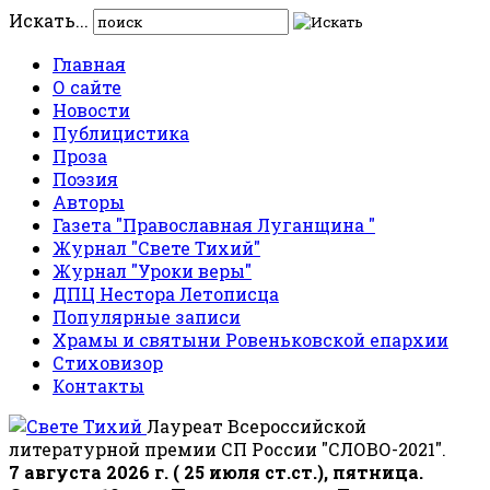
Искать...
Главная
О сайте
Новости
Публицистика
Проза
Поэзия
Авторы
Газета "Православная Луганщина "
Журнал "Свете Тихий"
Журнал "Уроки веры"
ДПЦ Нестора Летописца
Популярные записи
Храмы и святыни Ровеньковской епархии
Стиховизор
Контакты
Лауреат Всероссийской
литературной премии СП России "СЛОВО-2021".
7 августа 2026 г. ( 25 июля ст.ст.), пятница.