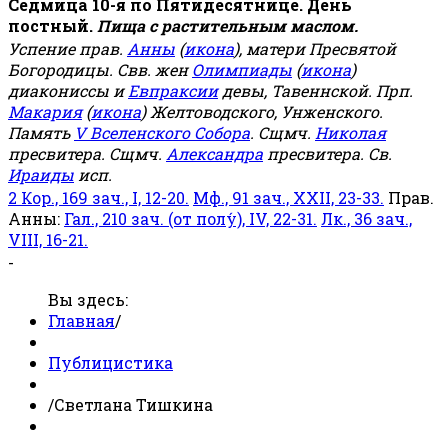
Седмица 10-я по Пятидесятнице. День
постный.
Пища с растительным маслом.
Успение прав.
Анны
(
икона
), матери Пресвятой
Богородицы. Свв. жен
Олимпиады
(
икона
)
диакониссы и
Евпраксии
девы, Тавеннской. Прп.
Макария
(
икона
) Желтоводского, Унженского.
Память
V Вселенского Собора
. Сщмч.
Николая
пресвитера. Сщмч.
Александра
пресвитера. Св.
Ираиды
исп.
2 Кор., 169 зач., I, 12-20.
Мф., 91 зач., XXII, 23-33.
Прав.
Анны:
Гал., 210 зач. (от полу́), IV, 22-31.
Лк., 36 зач.,
VIII, 16-21.
-
Вы здесь:
Главная
/
Публицистика
/
Светлана Тишкина