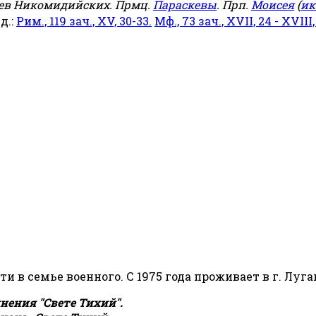
еев Никомидийских. Прмц.
Параскевы
. Прп.
Моисея
(
ик
яд.:
Рим., 119 зач., XV, 30-33.
Мф., 73 зач., XVII, 24 - XVIII,
сти в семье военного. С 1975 года проживает в г. Луга
ения "Свете Тихий".