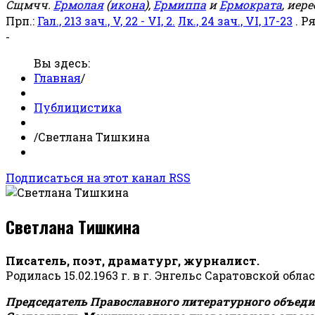
Сщмчч.
Ермолая
(
икона
),
Ермиппа
и
Ермократа
, иер
Прп.:
Гал., 213 зач., V, 22 - VI, 2.
Лк., 24 зач., VI, 17-23
. Р
-
Вы здесь:
Главная
/
Публицистика
/
Светлана Тишкина
Подписаться на этот канал RSS
Светлана Тишкина
Писатель, поэт, драматург, журналист.
Родилась 15.02.1963 г. в г. Энгельс Саратовской обла
Председатель Православного литературного объедин