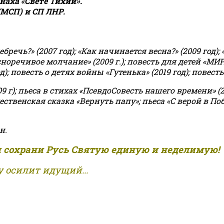
аха «Свете Тихий».
(МСП) и СП ЛНР.
чь?» (2007 год); «Как начинается весна?» (2009 год); 
асноречивое молчание» (2009 г.); повесть для детей «МИ
 повесть о детях войны «Гутенька» (2019 год); повесть 
9 г); пьеса в стихах «ПсевдоСовесть нашего времени» (201
ственская сказка «Вернуть папу»; пьеса «С верой в Поб
н.
и сохрани Русь Святую единую и неделимую!
 осилит идущий...