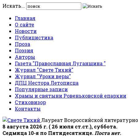
Искать...
Главная
О сайте
Новости
Публицистика
Проза
Поэзия
Авторы
Газета "Православная Луганщина "
Журнал "Свете Тихий"
Журнал "Уроки веры"
ДПЦ Нестора Летописца
Популярные записи
Храмы и святыни Ровеньковской епархии
Стиховизор
Контакты
Лауреат Всероссийской литературно
8 августа 2026 г. ( 26 июля ст.ст.), суббота.
Седмица 10-я по Пятидесятнице.
Поста нет.