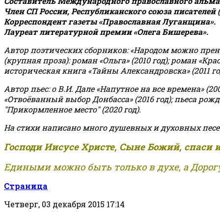
Составитель Международного православного альман
Член СП России, Республиканского союза писателей 
Корреспондент газеты «Православная Луганщина»
.
Лауреат литературной премии «Олега Бишерева».
Автор поэтических сборников: «Народом можно пренебре
(крупная проза): роман «Ольга» (2010 год); роман «Кр
историческая книга «Тайны Александровска» (2011 год);
Автор пьес: о В.И. Дале «Напутное на все времена» (200
«Отвоёванный выбор Донбасса» (2016 год); пьеса рожде
"Прикормленное место" (2020 год).
На стихи написано много душевных и духовных песе
Господи Иисусе Христе, Сыне Божий, спаси 
Едиными можно быть только в духе, а Дорогу
Страница
Четверг, 03 декабря 2015 17:14