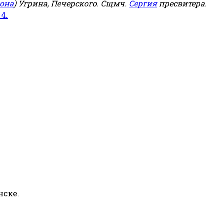
она
) Угрина, Печерского. Сщмч.
Сергия
пресвитера.
 4.
нске.