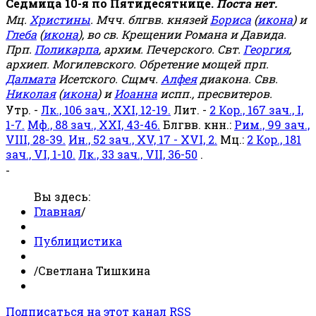
Седмица 10-я по Пятидесятнице.
Поста нет.
Мц.
Христины
. Мчч. блгвв. князей
Бориса
(
икона
) и
Глеба
(
икона
), во св. Крещении Романа и Давида.
Прп.
Поликарпа
, архим. Печерского. Свт.
Георгия
,
архиеп. Могилевского. Обретение мощей прп.
Далмата
Исетского. Сщмч.
Алфея
диакона. Свв.
Николая
(
икона
) и
Иоанна
испп., пресвитеров.
Утр. -
Лк., 106 зач., XXI, 12-19.
Лит. -
2 Кор., 167 зач., I,
1-7.
Мф., 88 зач., XXI, 43-46.
Блгвв. кнн.:
Рим., 99 зач.,
VIII, 28-39.
Ин., 52 зач., XV, 17 - XVI, 2.
Мц.:
2 Кор., 181
зач., VI, 1-10.
Лк., 33 зач., VII, 36-50
.
-
Вы здесь:
Главная
/
Публицистика
/
Светлана Тишкина
Подписаться на этот канал RSS