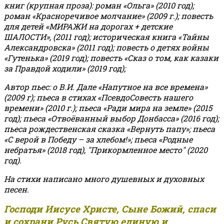
книг (крупная проза): роман «Ольга» (2010 год);
роман «Красноречивое молчание» (2009 г.); повесть
для детей «МИРАЖИ на дорогах + детские
ШАЛОСТИ», (2011 год); историческая книга «Тайны
Александровска» (2011 год); повесть о детях войны
«Гутенька» (2019 год); повесть «Сказ о том, как казаки
за Правдой ходили» (2019 год);
Автор пьес: о В.И. Дале «Напутное на все времена»
(2009 г); пьеса в стихах «ПсевдоСовесть нашего
времени» (2010 г.); пьеса «Ради мира на земле» (2015
год); пьеса «Отвоёванный выбор Донбасса» (2016 год);
пьеса рождественская сказка «Вернуть папу»; пьеса
«С верой в Победу – за хлебом!»
;
пьеса «Родные
небратья» (2018 год), "Прикормленное место" (2020
год).
На стихи написано много душевных и духовных
песен.
Господи Иисусе Христе, Сыне Божий, спаси
и сохрани Русь Святую единую и