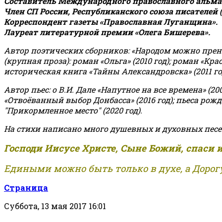
Составитель Международного православного альман
Член СП России, Республиканского союза писателей 
Корреспондент газеты «Православная Луганщина»
.
Лауреат литературной премии «Олега Бишерева».
Автор поэтических сборников: «Народом можно пренебре
(крупная проза): роман «Ольга» (2010 год); роман «Кр
историческая книга «Тайны Александровска» (2011 год);
Автор пьес: о В.И. Дале «Напутное на все времена» (200
«Отвоёванный выбор Донбасса» (2016 год); пьеса рожде
"Прикормленное место" (2020 год).
На стихи написано много душевных и духовных песе
Господи Иисусе Христе, Сыне Божий, спаси 
Едиными можно быть только в духе, а Дорогу
Страница
Суббота, 13 мая 2017 16:01