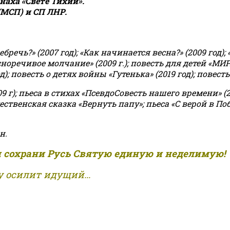
аха «Свете Тихий».
(МСП) и СП ЛНР.
чь?» (2007 год); «Как начинается весна?» (2009 год); 
асноречивое молчание» (2009 г.); повесть для детей «МИ
 повесть о детях войны «Гутенька» (2019 год); повесть 
9 г); пьеса в стихах «ПсевдоСовесть нашего времени» (201
ственская сказка «Вернуть папу»; пьеса «С верой в Поб
н.
и сохрани Русь Святую единую и неделимую!
 осилит идущий...