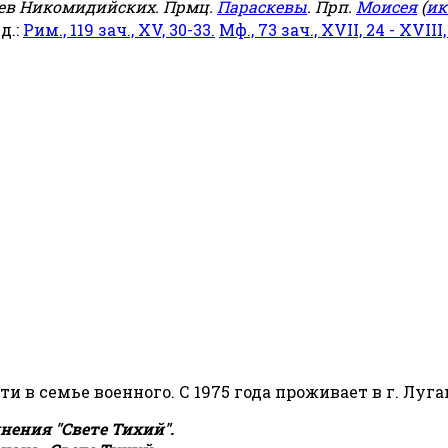
еев Никомидийских. Прмц.
Параскевы
. Прп.
Моисея
(
ик
яд.:
Рим., 119 зач., XV, 30-33.
Мф., 73 зач., XVII, 24 - XVIII,
сти в семье военного. С 1975 года проживает в г. Луга
ения "Свете Тихий".