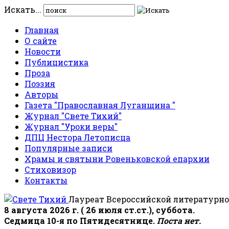
Искать...
Главная
О сайте
Новости
Публицистика
Проза
Поэзия
Авторы
Газета "Православная Луганщина "
Журнал "Свете Тихий"
Журнал "Уроки веры"
ДПЦ Нестора Летописца
Популярные записи
Храмы и святыни Ровеньковской епархии
Стиховизор
Контакты
Лауреат Всероссийской литературно
8 августа 2026 г. ( 26 июля ст.ст.), суббота.
Седмица 10-я по Пятидесятнице.
Поста нет.