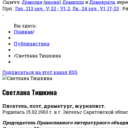
Сщмчч.
Ермолая
(
икона
),
Ермиппа
и
Ермократа
, иер
Прп.:
Гал., 213 зач., V, 22 - VI, 2.
Лк., 24 зач., VI, 17-23
. Р
-
Вы здесь:
Главная
/
Публицистика
/
Светлана Тишкина
Подписаться на этот канал RSS
Светлана Тишкина
Писатель, поэт, драматург, журналист.
Родилась 15.02.1963 г. в г. Энгельс Саратовской обла
Председатель Православного литературного объедин