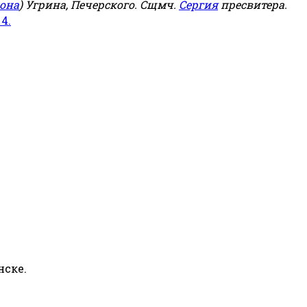
она
) Угрина, Печерского. Сщмч.
Сергия
пресвитера.
 4.
нске.