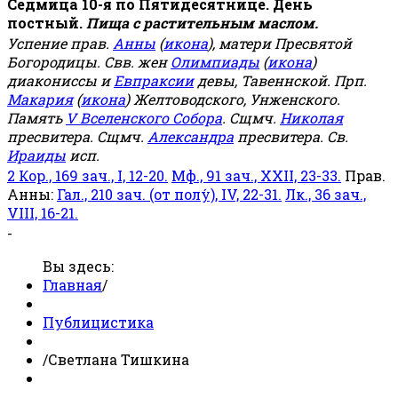
Седмица 10-я по Пятидесятнице. День
постный.
Пища с растительным маслом.
Успение прав.
Анны
(
икона
), матери Пресвятой
Богородицы. Свв. жен
Олимпиады
(
икона
)
диакониссы и
Евпраксии
девы, Тавеннской. Прп.
Макария
(
икона
) Желтоводского, Унженского.
Память
V Вселенского Собора
. Сщмч.
Николая
пресвитера. Сщмч.
Александра
пресвитера. Св.
Ираиды
исп.
2 Кор., 169 зач., I, 12-20.
Мф., 91 зач., XXII, 23-33.
Прав.
Анны:
Гал., 210 зач. (от полу́), IV, 22-31.
Лк., 36 зач.,
VIII, 16-21.
-
Вы здесь:
Главная
/
Публицистика
/
Светлана Тишкина