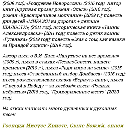
(2009 год); «Рождение Новороссии» (2016 год).
Автор
книг (крупная проза): роман «Ольга» (2010 год);
роман «Красноречивое молчание» (2009 г.); повесть
для детей «МИРАЖИ на дорогах + детские
ШАЛОСТИ», (2011 год); историческая книга «Тайны
Александровска» (2011 год); повесть о детях войны
«Гутенька» (2019 год); повесть «Сказ о том, как казаки
за Правдой ходили» (2019 год);
Автор пьес: о В.И. Дале «Напутное на все времена»
(2009 г); пьеса в стихах «ПсевдоСовесть нашего
времени» (2010 г.); пьеса «Ради мира на земле» (2015
год); пьеса «Отвоёванный выбор Донбасса» (2016 год);
пьеса рождественская сказка «Вернуть папу»; пьеса
«С верой в Победу – за хлебом!»
;
пьеса «Родные
небратья» (2018 год), "Прикормленное место" (2020
год).
На стихи написано много душевных и духовных
песен.
Господи Иисусе Христе, Сыне Божий, спаси