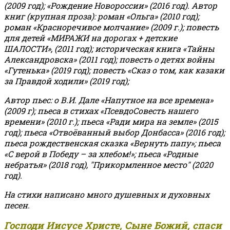
(2009 год); «Рождение Новороссии» (2016 год).
Автор
книг (крупная проза): роман «Ольга» (2010 год);
роман «Красноречивое молчание» (2009 г.); повесть
для детей «МИРАЖИ на дорогах + детские
ШАЛОСТИ», (2011 год); историческая книга «Тайны
Александровска» (2011 год); повесть о детях войны
«Гутенька» (2019 год); повесть «Сказ о том, как казаки
за Правдой ходили» (2019 год);
Автор пьес: о В.И. Дале «Напутное на все времена»
(2009 г); пьеса в стихах «ПсевдоСовесть нашего
времени» (2010 г.); пьеса «Ради мира на земле» (2015
год); пьеса «Отвоёванный выбор Донбасса» (2016 год);
пьеса рождественская сказка «Вернуть папу»; пьеса
«С верой в Победу – за хлебом!»
;
пьеса «Родные
небратья» (2018 год), "Прикормленное место" (2020
год).
На стихи написано много душевных и духовных
песен.
Господи Иисусе Христе, Сыне Божий, спаси