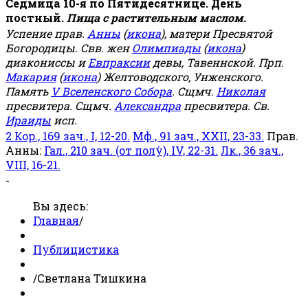
Седмица 10-я по Пятидесятнице. День
постный.
Пища с растительным маслом.
Успение прав.
Анны
(
икона
), матери Пресвятой
Богородицы. Свв. жен
Олимпиады
(
икона
)
диакониссы и
Евпраксии
девы, Тавеннской. Прп.
Макария
(
икона
) Желтоводского, Унженского.
Память
V Вселенского Собора
. Сщмч.
Николая
пресвитера. Сщмч.
Александра
пресвитера. Св.
Ираиды
исп.
2 Кор., 169 зач., I, 12-20.
Мф., 91 зач., XXII, 23-33.
Прав.
Анны:
Гал., 210 зач. (от полу́), IV, 22-31.
Лк., 36 зач.,
VIII, 16-21.
-
Вы здесь:
Главная
/
Публицистика
/
Светлана Тишкина