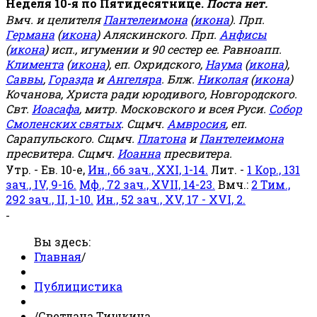
Неделя 10-я по Пятидесятнице.
Поста нет.
Вмч. и целителя
Пантелеимона
(
икона
). Прп.
Германа
(
икона
) Аляскинского. Прп.
Анфисы
(
икона
) исп., игумении и 90 сестер ее. Равноапп.
Климента
(
икона
), еп. Охридского,
Наума
(
икона
),
Саввы
,
Горазда
и
Ангеляра
. Блж.
Николая
(
икона
)
Кочанова, Христа ради юродивого, Новгородского.
Свт.
Иоасафа
, митр. Московского и всея Руси.
Собор
Смоленских святых
. Сщмч.
Амвросия
, еп.
Сарапульского. Сщмч.
Платона
и
Пантелеимона
пресвитера. Сщмч.
Иоанна
пресвитера.
Утр. - Ев. 10-е,
Ин., 66 зач., XXI, 1-14.
Лит. -
1 Кор., 131
зач., IV, 9-16.
Мф., 72 зач., XVII, 14-23.
Вмч.:
2 Тим.,
292 зач., II, 1-10.
Ин., 52 зач., XV, 17 - XVI, 2.
-
Вы здесь:
Главная
/
Публицистика
/
Светлана Тишкина