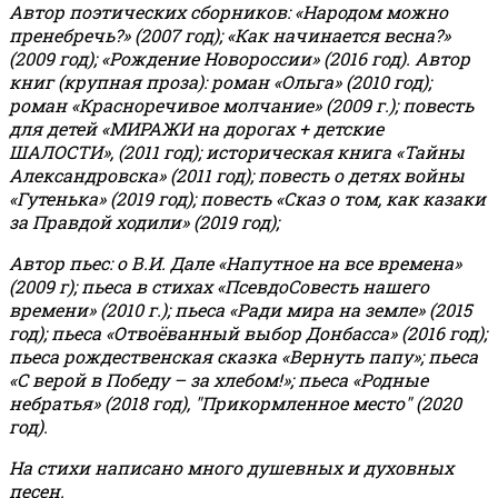
Автор поэтических сборников: «Народом можно
пренебречь?» (2007 год); «Как начинается весна?»
(2009 год); «Рождение Новороссии» (2016 год).
Автор
книг (крупная проза): роман «Ольга» (2010 год);
роман «Красноречивое молчание» (2009 г.); повесть
для детей «МИРАЖИ на дорогах + детские
ШАЛОСТИ», (2011 год); историческая книга «Тайны
Александровска» (2011 год); повесть о детях войны
«Гутенька» (2019 год); повесть «Сказ о том, как казаки
за Правдой ходили» (2019 год);
Автор пьес: о В.И. Дале «Напутное на все времена»
(2009 г); пьеса в стихах «ПсевдоСовесть нашего
времени» (2010 г.); пьеса «Ради мира на земле» (2015
год); пьеса «Отвоёванный выбор Донбасса» (2016 год);
пьеса рождественская сказка «Вернуть папу»; пьеса
«С верой в Победу – за хлебом!»
;
пьеса «Родные
небратья» (2018 год), "Прикормленное место" (2020
год).
На стихи написано много душевных и духовных
песен.