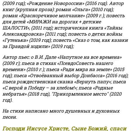
(2009 год); «Рождение Новороссии» (2016 год).
Автор
книг (крупная проза): роман «Ольга» (2010 год);
роман «Красноречивое молчание» (2009 г.); повесть
для детей «МИРАЖИ на дорогах + детские
ШАЛОСТИ», (2011 год); историческая книга «Тайны
Александровска» (2011 год); повесть о детях войны
«Гутенька» (2019 год); повесть «Сказ о том, как казаки
за Правдой ходили» (2019 год);
Автор пьес: о В.И. Дале «Напутное на все времена»
(2009 г); пьеса в стихах «ПсевдоСовесть нашего
времени» (2010 г.); пьеса «Ради мира на земле» (2015
год); пьеса «Отвоёванный выбор Донбасса» (2016 год);
пьеса рождественская сказка «Вернуть папу»; пьеса
«С верой в Победу – за хлебом!»
;
пьеса «Родные
небратья» (2018 год), "Прикормленное место" (2020
год).
На стихи написано много душевных и духовных
песен.
Господи Иисусе Христе, Сыне Божий, спаси