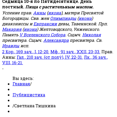
Седмица 10-я по Пятидесятнице. День
постный.
Пища с растительным маслом.
Успение прав.
Анны
(
икона
), матери Пресвятой
Богородицы. Свв. жен
Олимпиады
(
икона
)
диакониссы и
Евпраксии
девы, Тавеннской. Прп.
Макария
(
икона
) Желтоводского, Унженского.
Память
V Вселенского Собора
. Сщмч.
Николая
пресвитера. Сщмч.
Александра
пресвитера. Св.
Ираиды
исп.
2 Кор., 169 зач., I, 12-20.
Мф., 91 зач., XXII, 23-33.
Прав.
Анны:
Гал., 210 зач. (от полу́), IV, 22-31.
Лк., 36 зач.,
VIII, 16-21.
-
Вы здесь:
Главная
/
Публицистика
/
Светлана Тишкина