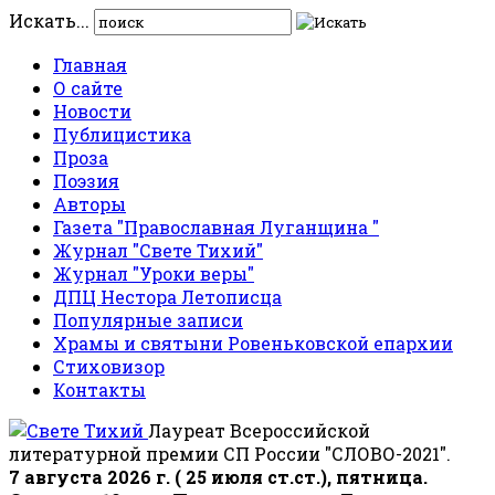
Искать...
Главная
О сайте
Новости
Публицистика
Проза
Поэзия
Авторы
Газета "Православная Луганщина "
Журнал "Свете Тихий"
Журнал "Уроки веры"
ДПЦ Нестора Летописца
Популярные записи
Храмы и святыни Ровеньковской епархии
Стиховизор
Контакты
Лауреат Всероссийской
литературной премии СП России "СЛОВО-2021".
7 августа 2026 г. ( 25 июля ст.ст.), пятница.