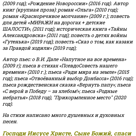
(2009 год); «Рождение Новороссии» (2016 год).
Автор
книг (крупная проза): роман «Ольга» (2010 год);
роман «Красноречивое молчание» (2009 г.); повесть
для детей «МИРАЖИ на дорогах + детские
ШАЛОСТИ», (2011 год); историческая книга «Тайны
Александровска» (2011 год); повесть о детях войны
«Гутенька» (2019 год); повесть «Сказ о том, как казаки
за Правдой ходили» (2019 год);
Автор пьес: о В.И. Дале «Напутное на все времена»
(2009 г); пьеса в стихах «ПсевдоСовесть нашего
времени» (2010 г.); пьеса «Ради мира на земле» (2015
год); пьеса «Отвоёванный выбор Донбасса» (2016 год);
пьеса рождественская сказка «Вернуть папу»; пьеса
«С верой в Победу – за хлебом!»
;
пьеса «Родные
небратья» (2018 год), "Прикормленное место" (2020
год).
На стихи написано много душевных и духовных
песен.
Господи Иисусе Христе, Сыне Божий, спаси