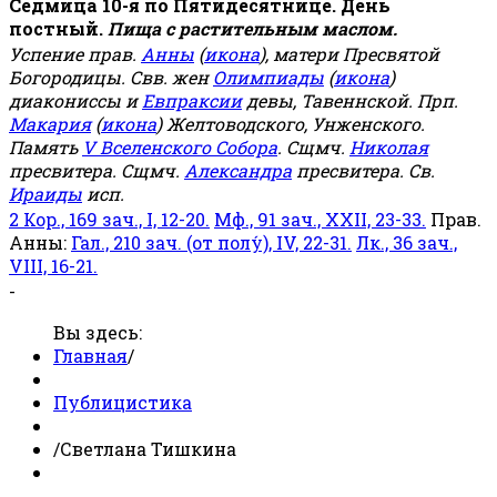
Седмица 10-я по Пятидесятнице. День
постный.
Пища с растительным маслом.
Успение прав.
Анны
(
икона
), матери Пресвятой
Богородицы. Свв. жен
Олимпиады
(
икона
)
диакониссы и
Евпраксии
девы, Тавеннской. Прп.
Макария
(
икона
) Желтоводского, Унженского.
Память
V Вселенского Собора
. Сщмч.
Николая
пресвитера. Сщмч.
Александра
пресвитера. Св.
Ираиды
исп.
2 Кор., 169 зач., I, 12-20.
Мф., 91 зач., XXII, 23-33.
Прав.
Анны:
Гал., 210 зач. (от полу́), IV, 22-31.
Лк., 36 зач.,
VIII, 16-21.
-
Вы здесь:
Главная
/
Публицистика
/
Светлана Тишкина