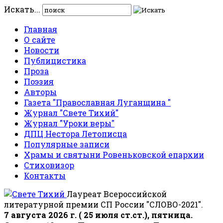
Искать...
Главная
О сайте
Новости
Публицистика
Проза
Поэзия
Авторы
Газета "Православная Луганщина "
Журнал "Свете Тихий"
Журнал "Уроки веры"
ДПЦ Нестора Летописца
Популярные записи
Храмы и святыни Ровеньковской епархии
Стиховизор
Контакты
Лауреат Всероссийской
литературной премии СП России "СЛОВО-2021".
7 августа 2026 г. ( 25 июля ст.ст.), пятница.