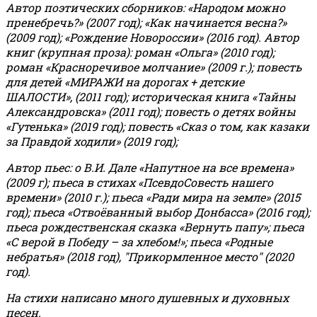
Автор поэтических сборников: «Народом можно
пренебречь?» (2007 год); «Как начинается весна?»
(2009 год); «Рождение Новороссии» (2016 год).
Автор
книг (крупная проза): роман «Ольга» (2010 год);
роман «Красноречивое молчание» (2009 г.); повесть
для детей «МИРАЖИ на дорогах + детские
ШАЛОСТИ», (2011 год); историческая книга «Тайны
Александровска» (2011 год); повесть о детях войны
«Гутенька» (2019 год); повесть «Сказ о том, как казаки
за Правдой ходили» (2019 год);
Автор пьес: о В.И. Дале «Напутное на все времена»
(2009 г); пьеса в стихах «ПсевдоСовесть нашего
времени» (2010 г.); пьеса «Ради мира на земле» (2015
год); пьеса «Отвоёванный выбор Донбасса» (2016 год);
пьеса рождественская сказка «Вернуть папу»; пьеса
«С верой в Победу – за хлебом!»
;
пьеса «Родные
небратья» (2018 год), "Прикормленное место" (2020
год).
На стихи написано много душевных и духовных
песен.