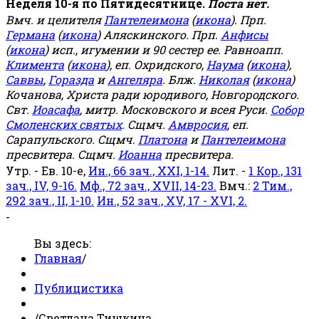
Неделя 10-я по Пятидесятнице.
Поста нет.
Вмч. и целителя
Пантелеимона
(
икона
). Прп.
Германа
(
икона
) Аляскинского. Прп.
Анфисы
(
икона
) исп., игумении и 90 сестер ее. Равноапп.
Климента
(
икона
), еп. Охридского,
Наума
(
икона
),
Саввы
,
Горазда
и
Ангеляра
. Блж.
Николая
(
икона
)
Кочанова, Христа ради юродивого, Новгородского.
Свт.
Иоасафа
, митр. Московского и всея Руси.
Собор
Смоленских святых
. Сщмч.
Амвросия
, еп.
Сарапульского. Сщмч.
Платона
и
Пантелеимона
пресвитера. Сщмч.
Иоанна
пресвитера.
Утр. - Ев. 10-е,
Ин., 66 зач., XXI, 1-14.
Лит. -
1 Кор., 131
зач., IV, 9-16.
Мф., 72 зач., XVII, 14-23.
Вмч.:
2 Тим.,
292 зач., II, 1-10.
Ин., 52 зач., XV, 17 - XVI, 2.
-
Вы здесь:
Главная
/
Публицистика
/
Светлана Тишкина