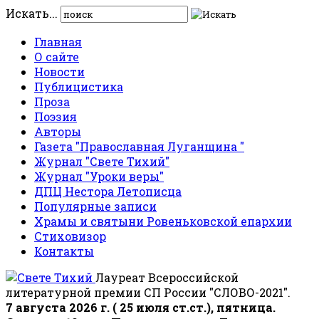
Искать...
Главная
О сайте
Новости
Публицистика
Проза
Поэзия
Авторы
Газета "Православная Луганщина "
Журнал "Свете Тихий"
Журнал "Уроки веры"
ДПЦ Нестора Летописца
Популярные записи
Храмы и святыни Ровеньковской епархии
Стиховизор
Контакты
Лауреат Всероссийской
литературной премии СП России "СЛОВО-2021".
7 августа 2026 г. ( 25 июля ст.ст.), пятница.