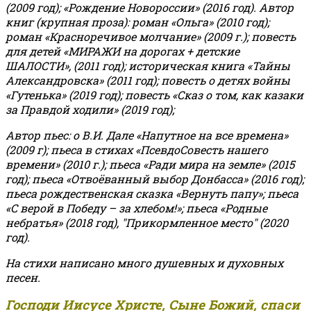
(2009 год); «Рождение Новороссии» (2016 год).
Автор
книг (крупная проза): роман «Ольга» (2010 год);
роман «Красноречивое молчание» (2009 г.); повесть
для детей «МИРАЖИ на дорогах + детские
ШАЛОСТИ», (2011 год); историческая книга «Тайны
Александровска» (2011 год); повесть о детях войны
«Гутенька» (2019 год); повесть «Сказ о том, как казаки
за Правдой ходили» (2019 год);
Автор пьес: о В.И. Дале «Напутное на все времена»
(2009 г); пьеса в стихах «ПсевдоСовесть нашего
времени» (2010 г.); пьеса «Ради мира на земле» (2015
год); пьеса «Отвоёванный выбор Донбасса» (2016 год);
пьеса рождественская сказка «Вернуть папу»; пьеса
«С верой в Победу – за хлебом!»
;
пьеса «Родные
небратья» (2018 год), "Прикормленное место" (2020
год).
На стихи написано много душевных и духовных
песен.
Господи Иисусе Христе, Сыне Божий, спаси