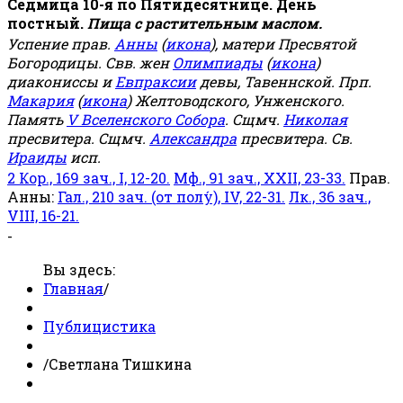
Седмица 10-я по Пятидесятнице. День
постный.
Пища с растительным маслом.
Успение прав.
Анны
(
икона
), матери Пресвятой
Богородицы. Свв. жен
Олимпиады
(
икона
)
диакониссы и
Евпраксии
девы, Тавеннской. Прп.
Макария
(
икона
) Желтоводского, Унженского.
Память
V Вселенского Собора
. Сщмч.
Николая
пресвитера. Сщмч.
Александра
пресвитера. Св.
Ираиды
исп.
2 Кор., 169 зач., I, 12-20.
Мф., 91 зач., XXII, 23-33.
Прав.
Анны:
Гал., 210 зач. (от полу́), IV, 22-31.
Лк., 36 зач.,
VIII, 16-21.
-
Вы здесь:
Главная
/
Публицистика
/
Светлана Тишкина