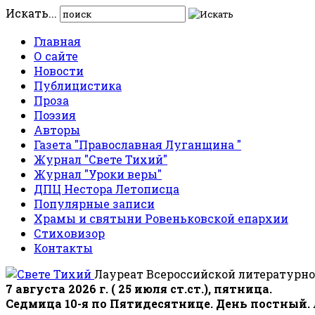
Искать...
Главная
О сайте
Новости
Публицистика
Проза
Поэзия
Авторы
Газета "Православная Луганщина "
Журнал "Свете Тихий"
Журнал "Уроки веры"
ДПЦ Нестора Летописца
Популярные записи
Храмы и святыни Ровеньковской епархии
Стиховизор
Контакты
Лауреат Всероссийской литературно
7 августа 2026 г. ( 25 июля ст.ст.), пятница.
Седмица 10-я по Пятидесятнице. День постный.