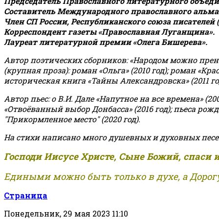
Председатель Православного литературного объедин
Составитель Международного православного альман
Член СП России, Республиканского союза писателей 
Корреспондент газеты «Православная Луганщина»
.
Лауреат литературной премии «Олега Бишерева».
Автор поэтических сборников: «Народом можно пренебре
(крупная проза): роман «Ольга» (2010 год); роман «Кр
историческая книга «Тайны Александровска» (2011 год);
Автор пьес: о В.И. Дале «Напутное на все времена» (200
«Отвоёванный выбор Донбасса» (2016 год); пьеса рожде
"Прикормленное место" (2020 год).
На стихи написано много душевных и духовных песе
Господи Иисусе Христе, Сыне Божий, спаси 
Едиными можно быть только в духе, а Дорогу
Страница
Понедельник, 29 мая 2023 11:10