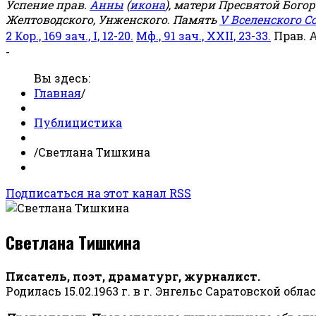
Успение прав.
Анны
(
икона
), матери Пресвятой Бого
Желтоводского, Унженского. Память
V Вселенского С
2 Кор., 169 зач., I, 12-20.
Мф., 91 зач., XXII, 23-33.
Прав. 
-
Вы здесь:
Главная
/
Публицистика
/
Светлана Тишкина
Подписаться на этот канал RSS
Светлана Тишкина
Писатель, поэт, драматург, журналист.
Родилась 15.02.1963 г. в г. Энгельс Саратовской обла