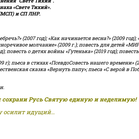
ения "Свете Тихий".
аха «Свете Тихий».
(МСП) и СП ЛНР.
чь?» (2007 год); «Как начинается весна?» (2009 год); 
асноречивое молчание» (2009 г.); повесть для детей «МИ
 повесть о детях войны «Гутенька» (2019 год); повесть 
9 г); пьеса в стихах «ПсевдоСовесть нашего времени» (201
ственская сказка «Вернуть папу»; пьеса «С верой в Поб
н.
и сохрани Русь Святую единую и неделимую!
 осилит идущий...