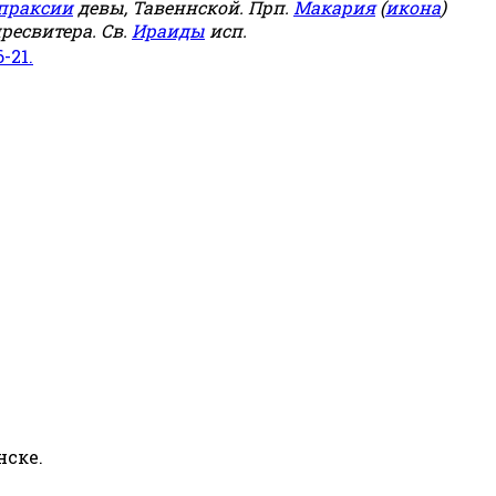
праксии
девы, Тавеннской. Прп.
Макария
(
икона
)
ресвитера. Св.
Ираиды
исп.
6-21.
нске.