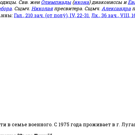
родицы. Свв. жен
Олимпиады
(
икона
) диакониссы и
Ев
обора
. Сщмч.
Николая
пресвитера. Сщмч.
Александра
п
Анны:
Гал., 210 зач. (от полу́), IV, 22-31.
Лк., 36 зач., VIII, 1
сти в семье военного. С 1975 года проживает в г. Луга