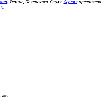
она
) Угрина, Печерского. Сщмч.
Сергия
пресвитера.
 4.
нске.