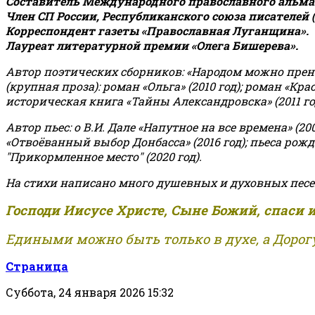
Составитель Международного православного альман
Член СП России, Республиканского союза писателей 
Корреспондент газеты «Православная Луганщина»
.
Лауреат литературной премии «Олега Бишерева».
Автор поэтических сборников: «Народом можно пренебре
(крупная проза): роман «Ольга» (2010 год); роман «Кр
историческая книга «Тайны Александровска» (2011 год);
Автор пьес: о В.И. Дале «Напутное на все времена» (200
«Отвоёванный выбор Донбасса» (2016 год); пьеса рожде
"Прикормленное место" (2020 год).
На стихи написано много душевных и духовных песе
Господи Иисусе Христе, Сыне Божий, спаси 
Едиными можно быть только в духе, а Дорогу
Страница
Суббота, 24 января 2026 15:32