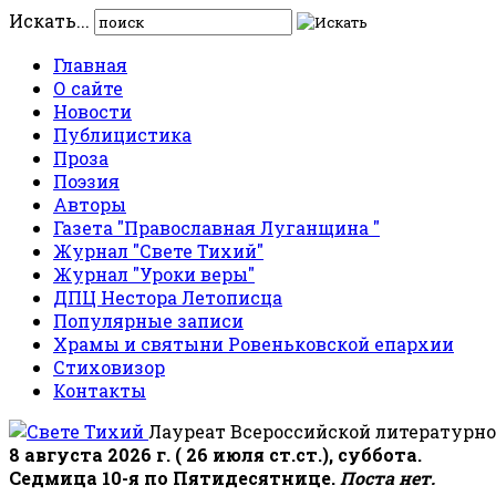
Искать...
Главная
О сайте
Новости
Публицистика
Проза
Поэзия
Авторы
Газета "Православная Луганщина "
Журнал "Свете Тихий"
Журнал "Уроки веры"
ДПЦ Нестора Летописца
Популярные записи
Храмы и святыни Ровеньковской епархии
Стиховизор
Контакты
Лауреат Всероссийской литературно
8 августа 2026 г. ( 26 июля ст.ст.), суббота.
Седмица 10-я по Пятидесятнице.
Поста нет.