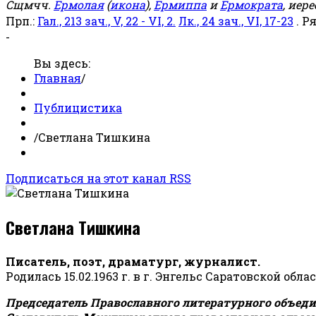
Сщмчч.
Ермолая
(
икона
),
Ермиппа
и
Ермократа
, иер
Прп.:
Гал., 213 зач., V, 22 - VI, 2.
Лк., 24 зач., VI, 17-23
. Р
-
Вы здесь:
Главная
/
Публицистика
/
Светлана Тишкина
Подписаться на этот канал RSS
Светлана Тишкина
Писатель, поэт, драматург, журналист.
Родилась 15.02.1963 г. в г. Энгельс Саратовской обла
Председатель Православного литературного объедин