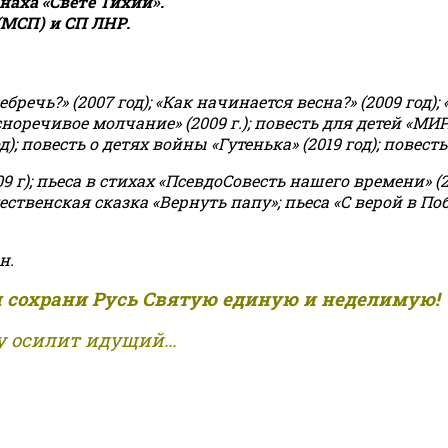
аха «Свете Тихий».
(МСП) и СП ЛНР.
чь?» (2007 год); «Как начинается весна?» (2009 год); 
асноречивое молчание» (2009 г.); повесть для детей «МИ
 повесть о детях войны «Гутенька» (2019 год); повесть 
9 г); пьеса в стихах «ПсевдоСовесть нашего времени» (201
ственская сказка «Вернуть папу»; пьеса «С верой в Поб
н.
и сохрани Русь Святую единую и неделимую!
 осилит идущий...