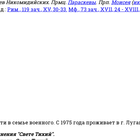
еев Никомидийских. Прмц.
Параскевы
. Прп.
Моисея
(
ик
яд.:
Рим., 119 зач., XV, 30-33.
Мф., 73 зач., XVII, 24 - XVIII,
сти в семье военного. С 1975 года проживает в г. Луга
ения "Свете Тихий".