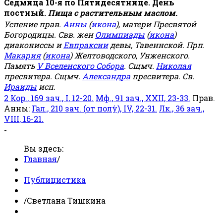
Седмица 10-я по Пятидесятнице. День
постный.
Пища с растительным маслом.
Успение прав.
Анны
(
икона
), матери Пресвятой
Богородицы. Свв. жен
Олимпиады
(
икона
)
диакониссы и
Евпраксии
девы, Тавеннской. Прп.
Макария
(
икона
) Желтоводского, Унженского.
Память
V Вселенского Собора
. Сщмч.
Николая
пресвитера. Сщмч.
Александра
пресвитера. Св.
Ираиды
исп.
2 Кор., 169 зач., I, 12-20.
Мф., 91 зач., XXII, 23-33.
Прав.
Анны:
Гал., 210 зач. (от полу́), IV, 22-31.
Лк., 36 зач.,
VIII, 16-21.
-
Вы здесь:
Главная
/
Публицистика
/
Светлана Тишкина