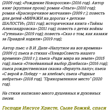
(2009 год); «Рождение Новороссии» (2016 год).
Автор
книг (крупная проза): роман «Ольга» (2010 год);
роман «Красноречивое молчание» (2009 г.); повесть
для детей «МИРАЖИ на дорогах + детские
ШАЛОСТИ», (2011 год); историческая книга «Тайны
Александровска» (2011 год); повесть о детях войны
«Гутенька» (2019 год); повесть «Сказ о том, как казаки
за Правдой ходили» (2019 год);
Автор пьес: о В.И. Дале «Напутное на все времена»
(2009 г); пьеса в стихах «ПсевдоСовесть нашего
времени» (2010 г.); пьеса «Ради мира на земле» (2015
год); пьеса «Отвоёванный выбор Донбасса» (2016 год);
пьеса рождественская сказка «Вернуть папу»; пьеса
«С верой в Победу – за хлебом!»
;
пьеса «Родные
небратья» (2018 год), "Прикормленное место" (2020
год).
На стихи написано много душевных и духовных
песен.
Господи Иисусе Христе, Сыне Божий, спаси