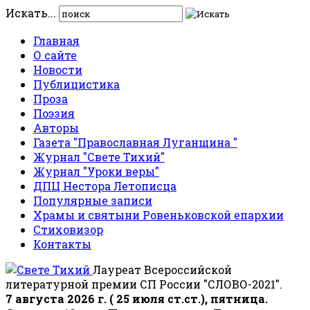
Искать...
Главная
О сайте
Новости
Публицистика
Проза
Поэзия
Авторы
Газета "Православная Луганщина "
Журнал "Свете Тихий"
Журнал "Уроки веры"
ДПЦ Нестора Летописца
Популярные записи
Храмы и святыни Ровеньковской епархии
Стиховизор
Контакты
Лауреат Всероссийской
литературной премии СП России "СЛОВО-2021".
7 августа 2026 г. ( 25 июля ст.ст.), пятница.