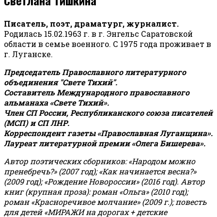
Писатель, поэт, драматург, журналист.
Родилась 15.02.1963 г. в г. Энгельс Саратовской
области в семье военного. С 1975 года проживает в
г. Луганске.
Председатель Православного литературного
объединения "Свете Тихий".
Составитель Международного православного
альманаха «Свете Тихий».
Член СП России, Республиканского союза писателей
(МСП) и СП ЛНР.
Корреспондент газеты «Православная Луганщина»
.
Лауреат литературной премии «Олега Бишерева».
Автор поэтических сборников: «Народом можно
пренебречь?» (2007 год); «Как начинается весна?»
(2009 год); «Рождение Новороссии» (2016 год).
Автор
книг (крупная проза): роман «Ольга» (2010 год);
роман «Красноречивое молчание» (2009 г.); повесть
для детей «МИРАЖИ на дорогах + детские