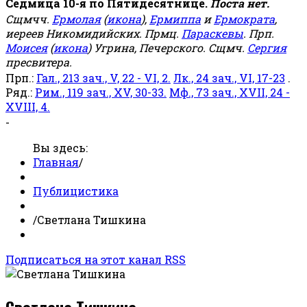
Седмица 10-я по Пятидесятнице.
Поста нет.
Сщмчч.
Ермолая
(
икона
),
Ермиппа
и
Ермократа
,
иереев Никомидийских. Прмц.
Параскевы
. Прп.
Моисея
(
икона
) Угрина, Печерского. Сщмч.
Сергия
пресвитера.
Прп.:
Гал., 213 зач., V, 22 - VI, 2.
Лк., 24 зач., VI, 17-23
.
Ряд.:
Рим., 119 зач., XV, 30-33.
Мф., 73 зач., XVII, 24 -
XVIII, 4.
-
Вы здесь:
Главная
/
Публицистика
/
Светлана Тишкина
Подписаться на этот канал RSS
Светлана Тишкина