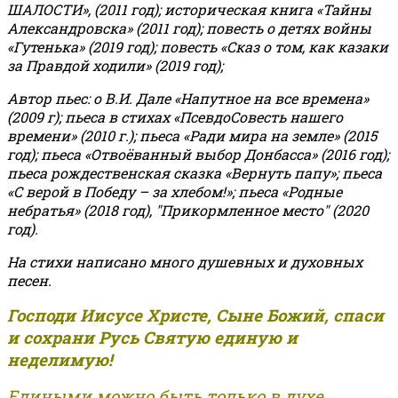
ШАЛОСТИ», (2011 год); историческая книга «Тайны
Александровска» (2011 год); повесть о детях войны
«Гутенька» (2019 год); повесть «Сказ о том, как казаки
за Правдой ходили» (2019 год);
Автор пьес: о В.И. Дале «Напутное на все времена»
(2009 г); пьеса в стихах «ПсевдоСовесть нашего
времени» (2010 г.); пьеса «Ради мира на земле» (2015
год); пьеса «Отвоёванный выбор Донбасса» (2016 год);
пьеса рождественская сказка «Вернуть папу»; пьеса
«С верой в Победу – за хлебом!»
;
пьеса «Родные
небратья» (2018 год), "Прикормленное место" (2020
год).
На стихи написано много душевных и духовных
песен.
Господи Иисусе Христе, Сыне Божий, спаси
и сохрани Русь Святую единую и
неделимую!
Едиными можно быть только в духе,