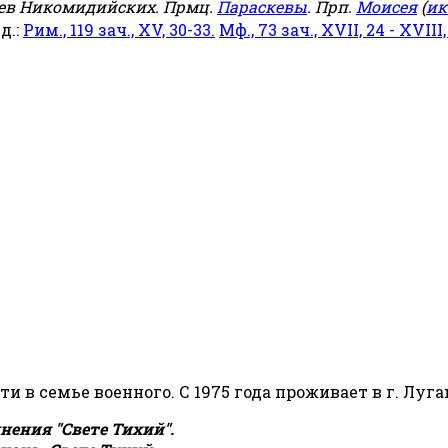
еев Никомидийских. Прмц.
Параскевы
. Прп.
Моисея
(
ик
яд.:
Рим., 119 зач., XV, 30-33.
Мф., 73 зач., XVII, 24 - XVIII,
сти в семье военного. С 1975 года проживает в г. Луга
ения "Свете Тихий".