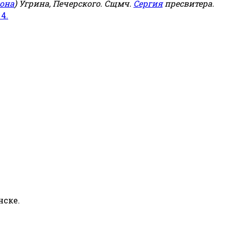
она
) Угрина, Печерского. Сщмч.
Сергия
пресвитера.
 4.
нске.