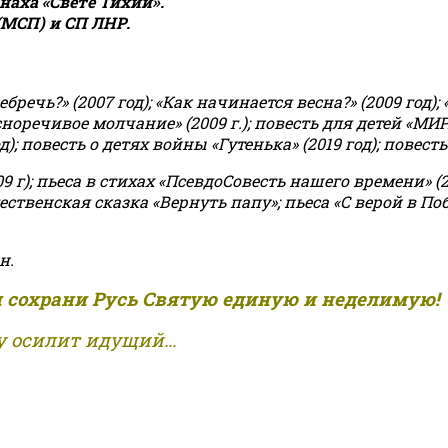
аха «Свете Тихий».
(МСП) и СП ЛНР.
чь?» (2007 год); «Как начинается весна?» (2009 год); 
асноречивое молчание» (2009 г.); повесть для детей «МИ
 повесть о детях войны «Гутенька» (2019 год); повесть 
9 г); пьеса в стихах «ПсевдоСовесть нашего времени» (201
ственская сказка «Вернуть папу»; пьеса «С верой в Поб
н.
и сохрани Русь Святую единую и неделимую!
 осилит идущий...