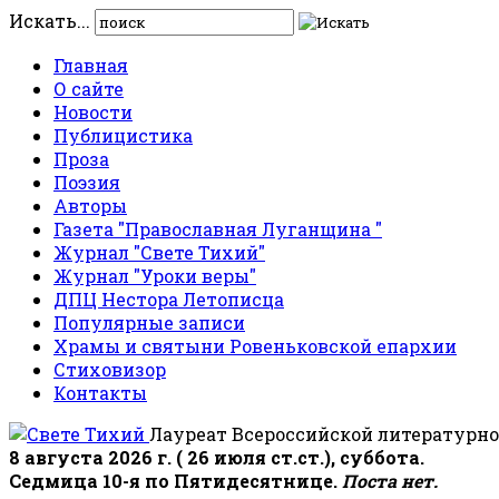
Искать...
Главная
О сайте
Новости
Публицистика
Проза
Поэзия
Авторы
Газета "Православная Луганщина "
Журнал "Свете Тихий"
Журнал "Уроки веры"
ДПЦ Нестора Летописца
Популярные записи
Храмы и святыни Ровеньковской епархии
Стиховизор
Контакты
Лауреат Всероссийской литературно
8 августа 2026 г. ( 26 июля ст.ст.), суббота.
Седмица 10-я по Пятидесятнице.
Поста нет.