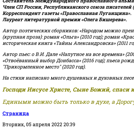
Составитель Международного православного альман
Член СП России, Республиканского союза писателей 
Корреспондент газеты «Православная Луганщина»
.
Лауреат литературной премии «Олега Бишерева».
Автор поэтических сборников: «Народом можно пренебре
(крупная проза): роман «Ольга» (2010 год); роман «Кр
историческая книга «Тайны Александровска» (2011 год);
Автор пьес: о В.И. Дале «Напутное на все времена» (200
«Отвоёванный выбор Донбасса» (2016 год); пьеса рожде
"Прикормленное место" (2020 год).
На стихи написано много душевных и духовных песе
Господи Иисусе Христе, Сыне Божий, спаси 
Едиными можно быть только в духе, а Дорогу
Страница
Вторник, 05 апреля 2022 20:39