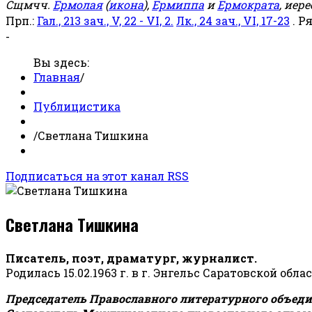
Сщмчч.
Ермолая
(
икона
),
Ермиппа
и
Ермократа
, иер
Прп.:
Гал., 213 зач., V, 22 - VI, 2.
Лк., 24 зач., VI, 17-23
. Р
-
Вы здесь:
Главная
/
Публицистика
/
Светлана Тишкина
Подписаться на этот канал RSS
Светлана Тишкина
Писатель, поэт, драматург, журналист.
Родилась 15.02.1963 г. в г. Энгельс Саратовской обла
Председатель Православного литературного объедин