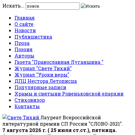
Искать...
Главная
О сайте
Новости
Публицистика
Проза
Поэзия
Авторы
Газета "Православная Луганщина "
Журнал "Свете Тихий"
Журнал "Уроки веры"
ДПЦ Нестора Летописца
Популярные записи
Храмы и святыни Ровеньковской епархии
Стиховизор
Контакты
Лауреат Всероссийской
литературной премии СП России "СЛОВО-2021".
7 августа 2026 г. ( 25 июля ст.ст.), пятница.