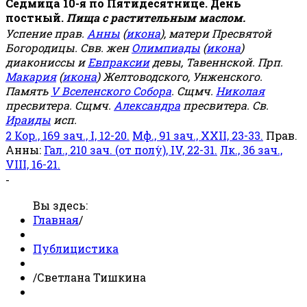
Седмица 10-я по Пятидесятнице. День
постный.
Пища с растительным маслом.
Успение прав.
Анны
(
икона
), матери Пресвятой
Богородицы. Свв. жен
Олимпиады
(
икона
)
диакониссы и
Евпраксии
девы, Тавеннской. Прп.
Макария
(
икона
) Желтоводского, Унженского.
Память
V Вселенского Собора
. Сщмч.
Николая
пресвитера. Сщмч.
Александра
пресвитера. Св.
Ираиды
исп.
2 Кор., 169 зач., I, 12-20.
Мф., 91 зач., XXII, 23-33.
Прав.
Анны:
Гал., 210 зач. (от полу́), IV, 22-31.
Лк., 36 зач.,
VIII, 16-21.
-
Вы здесь:
Главная
/
Публицистика
/
Светлана Тишкина