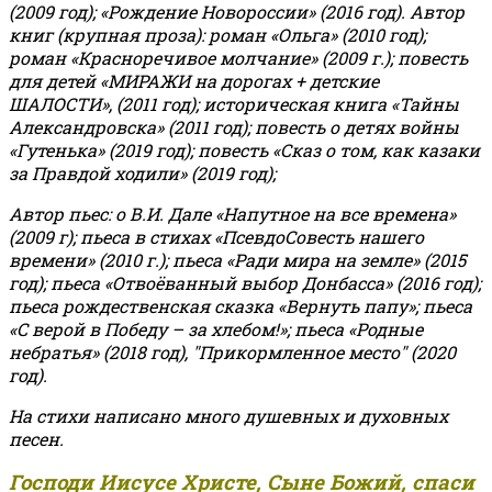
(2009 год); «Рождение Новороссии» (2016 год).
Автор
книг (крупная проза): роман «Ольга» (2010 год);
роман «Красноречивое молчание» (2009 г.); повесть
для детей «МИРАЖИ на дорогах + детские
ШАЛОСТИ», (2011 год); историческая книга «Тайны
Александровска» (2011 год); повесть о детях войны
«Гутенька» (2019 год); повесть «Сказ о том, как казаки
за Правдой ходили» (2019 год);
Автор пьес: о В.И. Дале «Напутное на все времена»
(2009 г); пьеса в стихах «ПсевдоСовесть нашего
времени» (2010 г.); пьеса «Ради мира на земле» (2015
год); пьеса «Отвоёванный выбор Донбасса» (2016 год);
пьеса рождественская сказка «Вернуть папу»; пьеса
«С верой в Победу – за хлебом!»
;
пьеса «Родные
небратья» (2018 год), "Прикормленное место" (2020
год).
На стихи написано много душевных и духовных
песен.
Господи Иисусе Христе, Сыне Божий, спаси