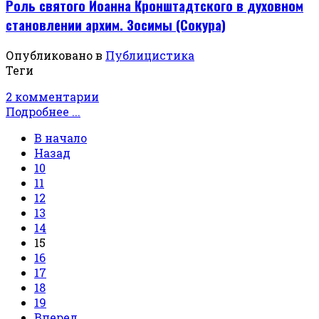
Роль святого Иоанна Кронштадтского в духовном
становлении архим. Зосимы (Сокура)
Опубликовано в
Публицистика
Теги
2 комментарии
Подробнее ...
В начало
Назад
10
11
12
13
14
15
16
17
18
19
Вперед