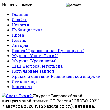
Искать...
Главная
О сайте
Новости
Публицистика
Проза
Поэзия
Авторы
Газета "Православная Луганщина "
Журнал "Свете Тихий"
Журнал "Уроки веры"
ДПЦ Нестора Летописца
Популярные записи
Храмы и святыни Ровеньковской епархии
Стиховизор
Контакты
Лауреат Всероссийской
литературной премии СП России "СЛОВО-2021".
7 августа 2026 г. ( 25 июля ст.ст.), пятница.