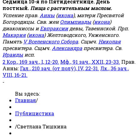
Седмица 10-я по Пятидесятнице. День
постный.
Пища с растительным маслом.
Успение прав.
Анны
(
икона
), матери Пресвятой
Богородицы. Свв. жен
Олимпиады
(
икона
)
диакониссы и
Евпраксии
девы, Тавеннской. Прп.
Макария
(
икона
) Желтоводского, Унженского.
Память
V Вселенского Собора
. Сщмч.
Николая
пресвитера. Сщмч.
Александра
пресвитера. Св.
Ираиды
исп.
2 Кор., 169 зач., I, 12-20.
Мф., 91 зач., XXII, 23-33.
Прав.
Анны:
Гал., 210 зач. (от полу́), IV, 22-31.
Лк., 36 зач.,
VIII, 16-21.
-
Вы здесь:
Главная
/
Публицистика
/
Светлана Тишкина