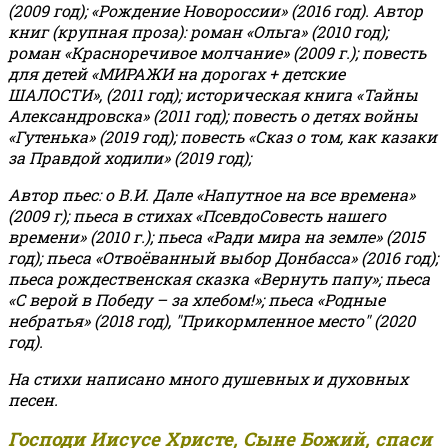
(2009 год); «Рождение Новороссии» (2016 год).
Автор
книг (крупная проза): роман «Ольга» (2010 год);
роман «Красноречивое молчание» (2009 г.); повесть
для детей «МИРАЖИ на дорогах + детские
ШАЛОСТИ», (2011 год); историческая книга «Тайны
Александровска» (2011 год); повесть о детях войны
«Гутенька» (2019 год); повесть «Сказ о том, как казаки
за Правдой ходили» (2019 год);
Автор пьес: о В.И. Дале «Напутное на все времена»
(2009 г); пьеса в стихах «ПсевдоСовесть нашего
времени» (2010 г.); пьеса «Ради мира на земле» (2015
год); пьеса «Отвоёванный выбор Донбасса» (2016 год);
пьеса рождественская сказка «Вернуть папу»; пьеса
«С верой в Победу – за хлебом!»
;
пьеса «Родные
небратья» (2018 год), "Прикормленное место" (2020
год).
На стихи написано много душевных и духовных
песен.
Господи Иисусе Христе, Сыне Божий, спаси