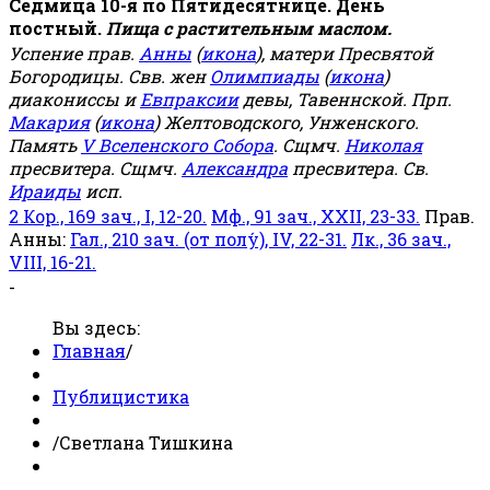
Седмица 10-я по Пятидесятнице. День
постный.
Пища с растительным маслом.
Успение прав.
Анны
(
икона
), матери Пресвятой
Богородицы. Свв. жен
Олимпиады
(
икона
)
диакониссы и
Евпраксии
девы, Тавеннской. Прп.
Макария
(
икона
) Желтоводского, Унженского.
Память
V Вселенского Собора
. Сщмч.
Николая
пресвитера. Сщмч.
Александра
пресвитера. Св.
Ираиды
исп.
2 Кор., 169 зач., I, 12-20.
Мф., 91 зач., XXII, 23-33.
Прав.
Анны:
Гал., 210 зач. (от полу́), IV, 22-31.
Лк., 36 зач.,
VIII, 16-21.
-
Вы здесь:
Главная
/
Публицистика
/
Светлана Тишкина