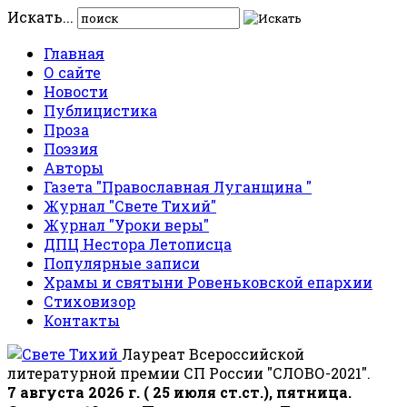
Искать...
Главная
О сайте
Новости
Публицистика
Проза
Поэзия
Авторы
Газета "Православная Луганщина "
Журнал "Свете Тихий"
Журнал "Уроки веры"
ДПЦ Нестора Летописца
Популярные записи
Храмы и святыни Ровеньковской епархии
Стиховизор
Контакты
Лауреат Всероссийской
литературной премии СП России "СЛОВО-2021".
7 августа 2026 г. ( 25 июля ст.ст.), пятница.