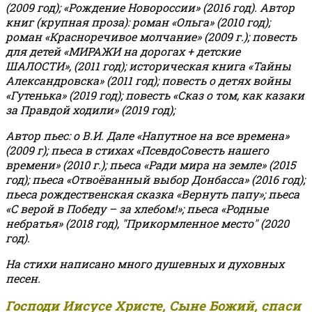
(2009 год); «Рождение Новороссии» (2016 год).
Автор
книг (крупная проза): роман «Ольга» (2010 год);
роман «Красноречивое молчание» (2009 г.); повесть
для детей «МИРАЖИ на дорогах + детские
ШАЛОСТИ», (2011 год); историческая книга «Тайны
Александровска» (2011 год); повесть о детях войны
«Гутенька» (2019 год); повесть «Сказ о том, как казаки
за Правдой ходили» (2019 год);
Автор пьес: о В.И. Дале «Напутное на все времена»
(2009 г); пьеса в стихах «ПсевдоСовесть нашего
времени» (2010 г.); пьеса «Ради мира на земле» (2015
год); пьеса «Отвоёванный выбор Донбасса» (2016 год);
пьеса рождественская сказка «Вернуть папу»; пьеса
«С верой в Победу – за хлебом!»
;
пьеса «Родные
небратья» (2018 год), "Прикормленное место" (2020
год).
На стихи написано много душевных и духовных
песен.
Господи Иисусе Христе, Сыне Божий, спаси