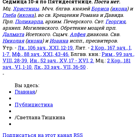
Седмица 10-я по Пятидесятнице.
Поста нет.
Мц.
Христины
. Мчч. блгвв. князей
Бориса
(
икона
) и
Глеба
(
икона
), во св. Крещении Романа и Давида.
Прп.
Поликарпа
, архим. Печерского. Свт.
Георгия
,
архиеп. Могилевского. Обретение мощей прп.
Далмата
Исетского. Сщмч.
Алфея
диакона. Свв.
Николая
(
икона
) и
Иоанна
испп., пресвитеров.
Утр. -
Лк., 106 зач., XXI, 12-19.
Лит. -
2 Кор., 167 зач., I,
1-7.
Мф., 88 зач., XXI, 43-46.
Блгвв. кнн.:
Рим., 99 зач.,
VIII, 28-39.
Ин., 52 зач., XV, 17 - XVI, 2.
Мц.:
2 Кор., 181
зач., VI, 1-10.
Лк., 33 зач., VII, 36-50
.
-
Вы здесь:
Главная
/
Публицистика
/
Светлана Тишкина
Подписаться на этот канал RSS