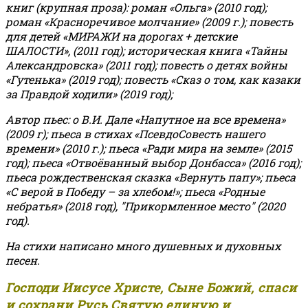
книг (крупная проза): роман «Ольга» (2010 год);
роман «Красноречивое молчание» (2009 г.); повесть
для детей «МИРАЖИ на дорогах + детские
ШАЛОСТИ», (2011 год); историческая книга «Тайны
Александровска» (2011 год); повесть о детях войны
«Гутенька» (2019 год); повесть «Сказ о том, как казаки
за Правдой ходили» (2019 год);
Автор пьес: о В.И. Дале «Напутное на все времена»
(2009 г); пьеса в стихах «ПсевдоСовесть нашего
времени» (2010 г.); пьеса «Ради мира на земле» (2015
год); пьеса «Отвоёванный выбор Донбасса» (2016 год);
пьеса рождественская сказка «Вернуть папу»; пьеса
«С верой в Победу – за хлебом!»
;
пьеса «Родные
небратья» (2018 год), "Прикормленное место" (2020
год).
На стихи написано много душевных и духовных
песен.
Господи Иисусе Христе, Сыне Божий, спаси
и сохрани Русь Святую единую и