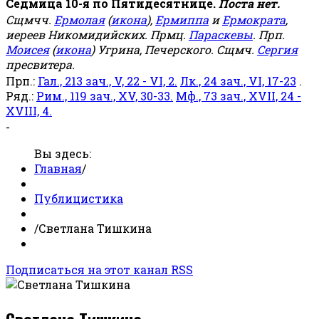
Седмица 10-я по Пятидесятнице.
Поста нет.
Сщмчч.
Ермолая
(
икона
),
Ермиппа
и
Ермократа
,
иереев Никомидийских. Прмц.
Параскевы
. Прп.
Моисея
(
икона
) Угрина, Печерского. Сщмч.
Сергия
пресвитера.
Прп.:
Гал., 213 зач., V, 22 - VI, 2.
Лк., 24 зач., VI, 17-23
.
Ряд.:
Рим., 119 зач., XV, 30-33.
Мф., 73 зач., XVII, 24 -
XVIII, 4.
-
Вы здесь:
Главная
/
Публицистика
/
Светлана Тишкина
Подписаться на этот канал RSS
Светлана Тишкина