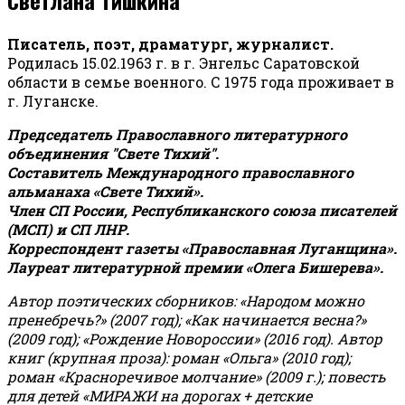
Писатель, поэт, драматург, журналист.
Родилась 15.02.1963 г. в г. Энгельс Саратовской
области в семье военного. С 1975 года проживает в
г. Луганске.
Председатель Православного литературного
объединения "Свете Тихий".
Составитель Международного православного
альманаха «Свете Тихий».
Член СП России, Республиканского союза писателей
(МСП) и СП ЛНР.
Корреспондент газеты «Православная Луганщина»
.
Лауреат литературной премии «Олега Бишерева».
Автор поэтических сборников: «Народом можно
пренебречь?» (2007 год); «Как начинается весна?»
(2009 год); «Рождение Новороссии» (2016 год).
Автор
книг (крупная проза): роман «Ольга» (2010 год);
роман «Красноречивое молчание» (2009 г.); повесть
для детей «МИРАЖИ на дорогах + детские