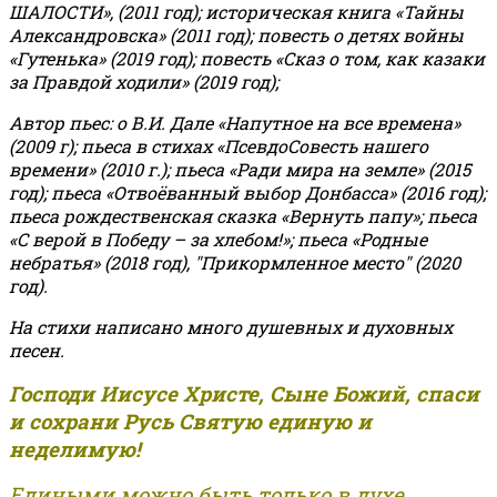
ШАЛОСТИ», (2011 год); историческая книга «Тайны
Александровска» (2011 год); повесть о детях войны
«Гутенька» (2019 год); повесть «Сказ о том, как казаки
за Правдой ходили» (2019 год);
Автор пьес: о В.И. Дале «Напутное на все времена»
(2009 г); пьеса в стихах «ПсевдоСовесть нашего
времени» (2010 г.); пьеса «Ради мира на земле» (2015
год); пьеса «Отвоёванный выбор Донбасса» (2016 год);
пьеса рождественская сказка «Вернуть папу»; пьеса
«С верой в Победу – за хлебом!»
;
пьеса «Родные
небратья» (2018 год), "Прикормленное место" (2020
год).
На стихи написано много душевных и духовных
песен.
Господи Иисусе Христе, Сыне Божий, спаси
и сохрани Русь Святую единую и
неделимую!
Едиными можно быть только в духе,