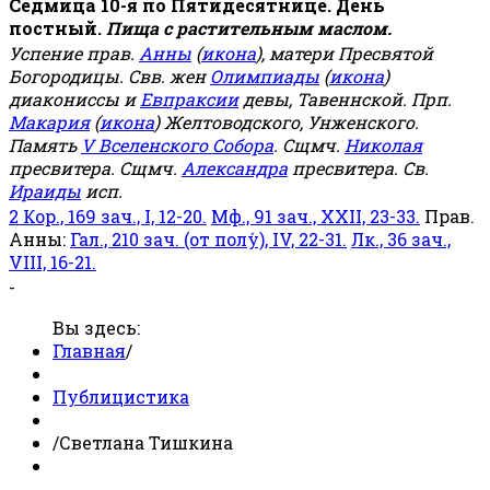
Седмица 10-я по Пятидесятнице. День
постный.
Пища с растительным маслом.
Успение прав.
Анны
(
икона
), матери Пресвятой
Богородицы. Свв. жен
Олимпиады
(
икона
)
диакониссы и
Евпраксии
девы, Тавеннской. Прп.
Макария
(
икона
) Желтоводского, Унженского.
Память
V Вселенского Собора
. Сщмч.
Николая
пресвитера. Сщмч.
Александра
пресвитера. Св.
Ираиды
исп.
2 Кор., 169 зач., I, 12-20.
Мф., 91 зач., XXII, 23-33.
Прав.
Анны:
Гал., 210 зач. (от полу́), IV, 22-31.
Лк., 36 зач.,
VIII, 16-21.
-
Вы здесь:
Главная
/
Публицистика
/
Светлана Тишкина