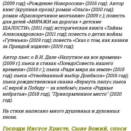
(2009 год); «Рождение Новороссии» (2016 год).
Автор
книг (крупная проза): роман «Ольга» (2010 год);
роман «Красноречивое молчание» (2009 г.); повесть
для детей «МИРАЖИ на дорогах + детские
ШАЛОСТИ», (2011 год); историческая книга «Тайны
Александровска» (2011 год); повесть о детях войны
«Гутенька» (2019 год); повесть «Сказ о том, как казаки
за Правдой ходили» (2019 год);
Автор пьес: о В.И. Дале «Напутное на все времена»
(2009 г); пьеса в стихах «ПсевдоСовесть нашего
времени» (2010 г.); пьеса «Ради мира на земле» (2015
год); пьеса «Отвоёванный выбор Донбасса» (2016 год);
пьеса рождественская сказка «Вернуть папу»; пьеса
«С верой в Победу – за хлебом!»
;
пьеса «Родные
небратья» (2018 год), "Прикормленное место" (2020
год).
На стихи написано много душевных и духовных
песен.
Господи Иисусе Христе, Сыне Божий, спаси