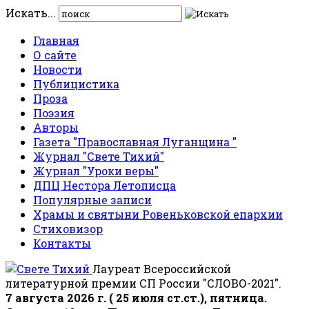
Искать...
Главная
О сайте
Новости
Публицистика
Проза
Поэзия
Авторы
Газета "Православная Луганщина "
Журнал "Свете Тихий"
Журнал "Уроки веры"
ДПЦ Нестора Летописца
Популярные записи
Храмы и святыни Ровеньковской епархии
Стиховизор
Контакты
Лауреат Всероссийской
литературной премии СП России "СЛОВО-2021".
7 августа 2026 г. ( 25 июля ст.ст.), пятница.