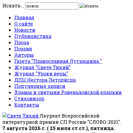
Искать...
Главная
О сайте
Новости
Публицистика
Проза
Поэзия
Авторы
Газета "Православная Луганщина "
Журнал "Свете Тихий"
Журнал "Уроки веры"
ДПЦ Нестора Летописца
Популярные записи
Храмы и святыни Ровеньковской епархии
Стиховизор
Контакты
Лауреат Всероссийской
литературной премии СП России "СЛОВО-2021".
7 августа 2026 г. ( 25 июля ст.ст.), пятница.