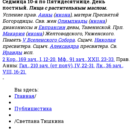
Седмица 10-я по Пятидесятнице. День
постный.
Пища с растительным маслом.
Успение прав.
Анны
(
икона
), матери Пресвятой
Богородицы. Свв. жен
Олимпиады
(
икона
)
диакониссы и
Евпраксии
девы, Тавеннской. Прп.
Макария
(
икона
) Желтоводского, Унженского.
Память
V Вселенского Собора
. Сщмч.
Николая
пресвитера. Сщмч.
Александра
пресвитера. Св.
Ираиды
исп.
2 Кор., 169 зач., I, 12-20.
Мф., 91 зач., XXII, 23-33.
Прав.
Анны:
Гал., 210 зач. (от полу́), IV, 22-31.
Лк., 36 зач.,
VIII, 16-21.
-
Вы здесь:
Главная
/
Публицистика
/
Светлана Тишкина