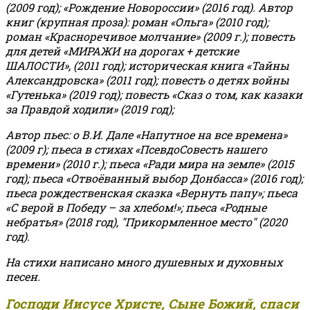
(2009 год); «Рождение Новороссии» (2016 год).
Автор
книг (крупная проза): роман «Ольга» (2010 год);
роман «Красноречивое молчание» (2009 г.); повесть
для детей «МИРАЖИ на дорогах + детские
ШАЛОСТИ», (2011 год); историческая книга «Тайны
Александровска» (2011 год); повесть о детях войны
«Гутенька» (2019 год); повесть «Сказ о том, как казаки
за Правдой ходили» (2019 год);
Автор пьес: о В.И. Дале «Напутное на все времена»
(2009 г); пьеса в стихах «ПсевдоСовесть нашего
времени» (2010 г.); пьеса «Ради мира на земле» (2015
год); пьеса «Отвоёванный выбор Донбасса» (2016 год);
пьеса рождественская сказка «Вернуть папу»; пьеса
«С верой в Победу – за хлебом!»
;
пьеса «Родные
небратья» (2018 год), "Прикормленное место" (2020
год).
На стихи написано много душевных и духовных
песен.
Господи Иисусе Христе, Сыне Божий, спаси