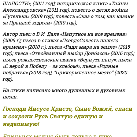
ШАЛОСТИ», (2011 год); историческая книга «Тайны
Александровска» (2011 год); повесть о детях войны
«Гутенька» (2019 год); повесть «Сказ о том, как казаки
за Правдой ходили» (2019 год);
Автор пьес: о В.И. Дале «Напутное на все времена»
(2009 г); пьеса в стихах «ПсевдоСовесть нашего
времени» (2010 г.); пьеса «Ради мира на земле» (2015
год); пьеса «Отвоёванный выбор Донбасса» (2016 год);
пьеса рождественская сказка «Вернуть папу»; пьеса
«С верой в Победу – за хлебом!»
;
пьеса «Родные
небратья» (2018 год), "Прикормленное место" (2020
год).
На стихи написано много душевных и духовных
песен.
Господи Иисусе Христе, Сыне Божий, спаси
и сохрани Русь Святую единую и
неделимую!
Едиными можно быть только в духе,