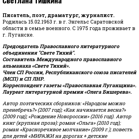
Писатель, поэт, драматург, журналист.
Родилась 15.02.1963 г. в г. Энгельс Саратовской
области в семье военного. С 1975 года проживает в
г. Луганске.
Председатель Православного литературного
объединения "Свете Тихий".
Составитель Международного православного
альманаха «Свете Тихий».
Член СП России, Республиканского союза писателей
(МСП) и СП ЛНР.
Корреспондент газеты «Православная Луганщина»
.
Лауреат литературной премии «Олега Бишерева».
Автор поэтических сборников: «Народом можно
пренебречь?» (2007 год); «Как начинается весна?»
(2009 год); «Рождение Новороссии» (2016 год).
Автор
книг (крупная проза): роман «Ольга» (2010 год);
роман «Красноречивое молчание» (2009 г.); повесть
для детей «МИРАЖИ на дорогах + детские