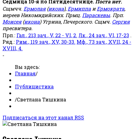
Седмица 10-я по Пятидесятнице.
Поста нет.
Сщмчч.
Ермолая
(
икона
),
Ермиппа
и
Ермократа
,
иереев Никомидийских. Прмц.
Параскевы
. Прп.
Моисея
(
икона
) Угрина, Печерского. Сщмч.
Сергия
пресвитера.
Прп.:
Гал., 213 зач., V, 22 - VI, 2.
Лк., 24 зач., VI, 17-23
.
Ряд.:
Рим., 119 зач., XV, 30-33.
Мф., 73 зач., XVII, 24 -
XVIII, 4.
-
Вы здесь:
Главная
/
Публицистика
/
Светлана Тишкина
Подписаться на этот канал RSS
Светлана Тишкина