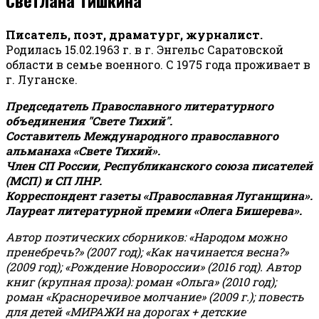
Писатель, поэт, драматург, журналист.
Родилась 15.02.1963 г. в г. Энгельс Саратовской
области в семье военного. С 1975 года проживает в
г. Луганске.
Председатель Православного литературного
объединения "Свете Тихий".
Составитель Международного православного
альманаха «Свете Тихий».
Член СП России, Республиканского союза писателей
(МСП) и СП ЛНР.
Корреспондент газеты «Православная Луганщина»
.
Лауреат литературной премии «Олега Бишерева».
Автор поэтических сборников: «Народом можно
пренебречь?» (2007 год); «Как начинается весна?»
(2009 год); «Рождение Новороссии» (2016 год).
Автор
книг (крупная проза): роман «Ольга» (2010 год);
роман «Красноречивое молчание» (2009 г.); повесть
для детей «МИРАЖИ на дорогах + детские