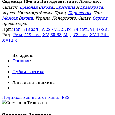
Седмица 10-я по Пятидесятнице.
Поста нет.
Сщмчч.
Ермолая
(
икона
),
Ермиппа
и
Ермократа
,
иереев Никомидийских. Прмц.
Параскевы
. Прп.
Моисея
(
икона
) Угрина, Печерского. Сщмч.
Сергия
пресвитера.
Прп.:
Гал., 213 зач., V, 22 - VI, 2.
Лк., 24 зач., VI, 17-23
.
Ряд.:
Рим., 119 зач., XV, 30-33.
Мф., 73 зач., XVII, 24 -
XVIII, 4.
-
Вы здесь:
Главная
/
Публицистика
/
Светлана Тишкина
Подписаться на этот канал RSS
Светлана Тишкина