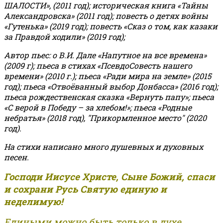
ШАЛОСТИ», (2011 год); историческая книга «Тайны
Александровска» (2011 год); повесть о детях войны
«Гутенька» (2019 год); повесть «Сказ о том, как казаки
за Правдой ходили» (2019 год);
Автор пьес: о В.И. Дале «Напутное на все времена»
(2009 г); пьеса в стихах «ПсевдоСовесть нашего
времени» (2010 г.); пьеса «Ради мира на земле» (2015
год); пьеса «Отвоёванный выбор Донбасса» (2016 год);
пьеса рождественская сказка «Вернуть папу»; пьеса
«С верой в Победу – за хлебом!»
;
пьеса «Родные
небратья» (2018 год), "Прикормленное место" (2020
год).
На стихи написано много душевных и духовных
песен.
Господи Иисусе Христе, Сыне Божий, спаси
и сохрани Русь Святую единую и
неделимую!
Едиными можно быть только в духе,