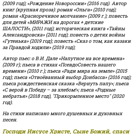
(2009 год); «Рождение Новороссии» (2016 год).
Автор
книг (крупная проза): роман «Ольга» (2010 год);
роман «Красноречивое молчание» (2009 г.); повесть
для детей «МИРАЖИ на дорогах + детские
ШАЛОСТИ», (2011 год); историческая книга «Тайны
Александровска» (2011 год); повесть о детях войны
«Гутенька» (2019 год); повесть «Сказ о том, как казаки
за Правдой ходили» (2019 год);
Автор пьес: о В.И. Дале «Напутное на все времена»
(2009 г); пьеса в стихах «ПсевдоСовесть нашего
времени» (2010 г.); пьеса «Ради мира на земле» (2015
год); пьеса «Отвоёванный выбор Донбасса» (2016 год);
пьеса рождественская сказка «Вернуть папу»; пьеса
«С верой в Победу – за хлебом!»
;
пьеса «Родные
небратья» (2018 год), "Прикормленное место" (2020
год).
На стихи написано много душевных и духовных
песен.
Господи Иисусе Христе, Сыне Божий, спаси