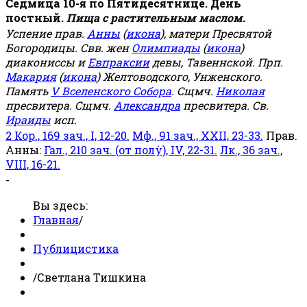
Седмица 10-я по Пятидесятнице. День
постный.
Пища с растительным маслом.
Успение прав.
Анны
(
икона
), матери Пресвятой
Богородицы. Свв. жен
Олимпиады
(
икона
)
диакониссы и
Евпраксии
девы, Тавеннской. Прп.
Макария
(
икона
) Желтоводского, Унженского.
Память
V Вселенского Собора
. Сщмч.
Николая
пресвитера. Сщмч.
Александра
пресвитера. Св.
Ираиды
исп.
2 Кор., 169 зач., I, 12-20.
Мф., 91 зач., XXII, 23-33.
Прав.
Анны:
Гал., 210 зач. (от полу́), IV, 22-31.
Лк., 36 зач.,
VIII, 16-21.
-
Вы здесь:
Главная
/
Публицистика
/
Светлана Тишкина