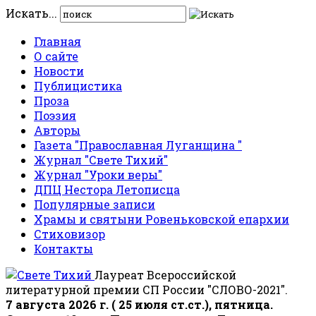
Искать...
Главная
О сайте
Новости
Публицистика
Проза
Поэзия
Авторы
Газета "Православная Луганщина "
Журнал "Свете Тихий"
Журнал "Уроки веры"
ДПЦ Нестора Летописца
Популярные записи
Храмы и святыни Ровеньковской епархии
Стиховизор
Контакты
Лауреат Всероссийской
литературной премии СП России "СЛОВО-2021".
7 августа 2026 г. ( 25 июля ст.ст.), пятница.