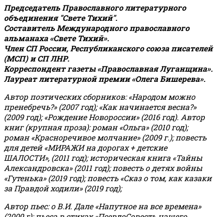
Председатель Православного литературного
объединения "Свете Тихий".
Составитель Международного православного
альманаха «Свете Тихий».
Член СП России, Республиканского союза писателей
(МСП) и СП ЛНР.
Корреспондент газеты «Православная Луганщина»
.
Лауреат литературной премии «Олега Бишерева».
Автор поэтических сборников: «Народом можно
пренебречь?» (2007 год); «Как начинается весна?»
(2009 год); «Рождение Новороссии» (2016 год).
Автор
книг (крупная проза): роман «Ольга» (2010 год);
роман «Красноречивое молчание» (2009 г.); повесть
для детей «МИРАЖИ на дорогах + детские
ШАЛОСТИ», (2011 год); историческая книга «Тайны
Александровска» (2011 год); повесть о детях войны
«Гутенька» (2019 год); повесть «Сказ о том, как казаки
за Правдой ходили» (2019 год);
Автор пьес: о В.И. Дале «Напутное на все времена»
(2009 г); пьеса в стихах «ПсевдоСовесть нашего