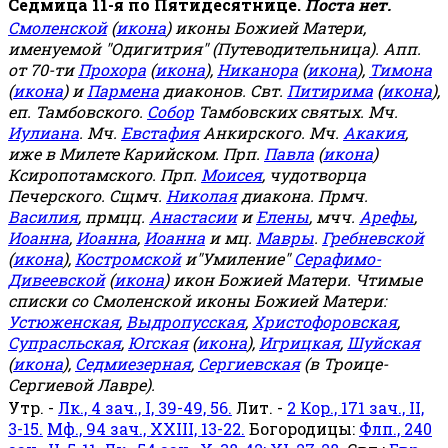
Седмица 11-я по Пятидесятнице.
Поста нет.
Смоленской
(
икона
) иконы Божией Матери,
именуемой "Одигитрия" (Путеводительница). Апп.
от 70-ти
Прохора
(
икона
),
Никанора
(
икона
),
Тимона
(
икона
) и
Пармена
диаконов. Свт.
Питирима
(
икона
),
еп. Тамбовского.
Собор
Тамбовских святых. Мч.
Иулиана
. Мч.
Евстафия
Анкирского. Мч.
Акакия
,
иже в Милете Карийском. Прп.
Павла
(
икона
)
Ксиропотамского. Прп.
Моисея
, чудотворца
Печерского. Сщмч.
Николая
диакона. Прмч.
Василия
, прмцц.
Анастасии
и
Елены
, мчч.
Арефы
,
Иоанна
,
Иоанна
,
Иоанна
и мц.
Мавры
.
Гребневской
(
икона
),
Костромской
и"Умиление"
Серафимо-
Дивеевской
(
икона
) икон Божией Матери. Чтимые
списки со Смоленской иконы Божией Матери:
Устюженская
,
Выдропусская
,
Христофоровская
,
Супрасльская
,
Югская
(
икона
),
Игрицкая
,
Шуйская
(
икона
),
Седмиезерная
,
Сергиевская
(в Троице-
Сергиевой Лавре).
Утр. -
Лк., 4 зач., I, 39-49, 56.
Лит. -
2 Кор., 171 зач., II,
3-15.
Мф., 94 зач., XXIII, 13-22.
Богородицы:
Флп., 240