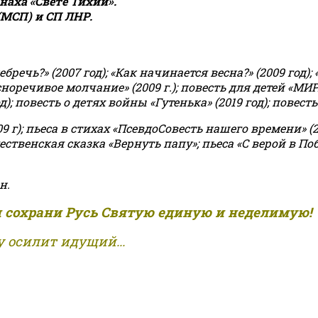
аха «Свете Тихий».
(МСП) и СП ЛНР.
чь?» (2007 год); «Как начинается весна?» (2009 год); 
асноречивое молчание» (2009 г.); повесть для детей «МИ
 повесть о детях войны «Гутенька» (2019 год); повесть 
9 г); пьеса в стихах «ПсевдоСовесть нашего времени» (201
ственская сказка «Вернуть папу»; пьеса «С верой в Поб
н.
и сохрани Русь Святую единую и неделимую!
 осилит идущий...