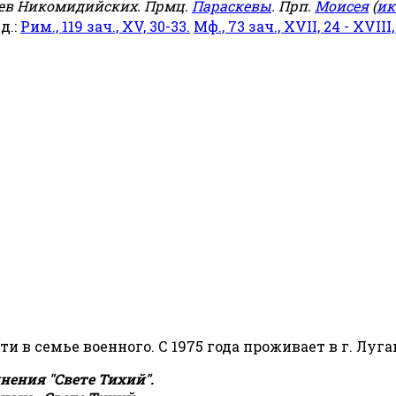
еев Никомидийских. Прмц.
Параскевы
. Прп.
Моисея
(
ик
яд.:
Рим., 119 зач., XV, 30-33.
Мф., 73 зач., XVII, 24 - XVIII,
сти в семье военного. С 1975 года проживает в г. Луга
ения "Свете Тихий".