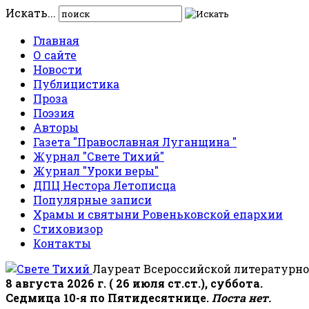
Искать...
Главная
О сайте
Новости
Публицистика
Проза
Поэзия
Авторы
Газета "Православная Луганщина "
Журнал "Свете Тихий"
Журнал "Уроки веры"
ДПЦ Нестора Летописца
Популярные записи
Храмы и святыни Ровеньковской епархии
Стиховизор
Контакты
Лауреат Всероссийской литературно
8 августа 2026 г. ( 26 июля ст.ст.), суббота.
Седмица 10-я по Пятидесятнице.
Поста нет.