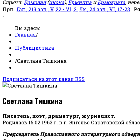
Сщмчч.
Ермолая
(
икона
),
Ермиппа
и
Ермократа
, иер
Прп.:
Гал., 213 зач., V, 22 - VI, 2.
Лк., 24 зач., VI, 17-23
. Р
-
Вы здесь:
Главная
/
Публицистика
/
Светлана Тишкина
Подписаться на этот канал RSS
Светлана Тишкина
Писатель, поэт, драматург, журналист.
Родилась 15.02.1963 г. в г. Энгельс Саратовской обла
Председатель Православного литературного объедин