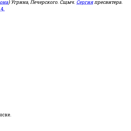
она
) Угрина, Печерского. Сщмч.
Сергия
пресвитера.
 4.
нске.