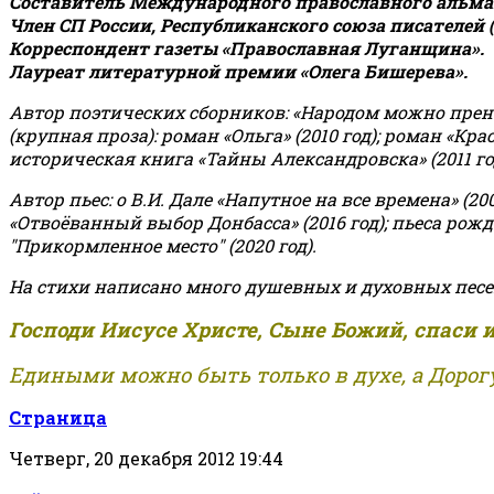
Составитель Международного православного альман
Член СП России, Республиканского союза писателей 
Корреспондент газеты «Православная Луганщина»
.
Лауреат литературной премии «Олега Бишерева».
Автор поэтических сборников: «Народом можно пренебре
(крупная проза): роман «Ольга» (2010 год); роман «Кр
историческая книга «Тайны Александровска» (2011 год);
Автор пьес: о В.И. Дале «Напутное на все времена» (200
«Отвоёванный выбор Донбасса» (2016 год); пьеса рожде
"Прикормленное место" (2020 год).
На стихи написано много душевных и духовных песе
Господи Иисусе Христе, Сыне Божий, спаси 
Едиными можно быть только в духе, а Дорогу
Страница
Четверг, 20 декабря 2012 19:44