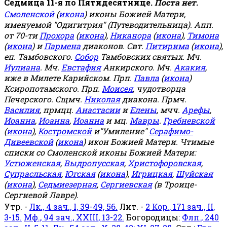
Седмица 11-я по Пятидесятнице.
Поста нет.
Смоленской
(
икона
) иконы Божией Матери,
именуемой "Одигитрия" (Путеводительница). Апп.
от 70-ти
Прохора
(
икона
),
Никанора
(
икона
),
Тимона
(
икона
) и
Пармена
диаконов. Свт.
Питирима
(
икона
),
еп. Тамбовского.
Собор
Тамбовских святых. Мч.
Иулиана
. Мч.
Евстафия
Анкирского. Мч.
Акакия
,
иже в Милете Карийском. Прп.
Павла
(
икона
)
Ксиропотамского. Прп.
Моисея
, чудотворца
Печерского. Сщмч.
Николая
диакона. Прмч.
Василия
, прмцц.
Анастасии
и
Елены
, мчч.
Арефы
,
Иоанна
,
Иоанна
,
Иоанна
и мц.
Мавры
.
Гребневской
(
икона
),
Костромской
и"Умиление"
Серафимо-
Дивеевской
(
икона
) икон Божией Матери. Чтимые
списки со Смоленской иконы Божией Матери:
Устюженская
,
Выдропусская
,
Христофоровская
,
Супрасльская
,
Югская
(
икона
),
Игрицкая
,
Шуйская
(
икона
),
Седмиезерная
,
Сергиевская
(в Троице-
Сергиевой Лавре).
Утр. -
Лк., 4 зач., I, 39-49, 56.
Лит. -
2 Кор., 171 зач., II,
3-15.
Мф., 94 зач., XXIII, 13-22.
Богородицы:
Флп., 240