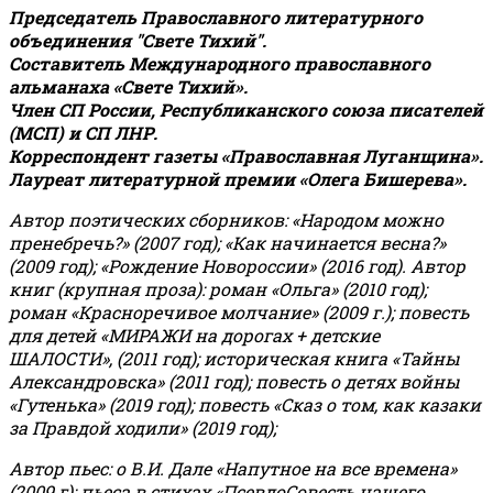
Председатель Православного литературного
объединения "Свете Тихий".
Составитель Международного православного
альманаха «Свете Тихий».
Член СП России, Республиканского союза писателей
(МСП) и СП ЛНР.
Корреспондент газеты «Православная Луганщина»
.
Лауреат литературной премии «Олега Бишерева».
Автор поэтических сборников: «Народом можно
пренебречь?» (2007 год); «Как начинается весна?»
(2009 год); «Рождение Новороссии» (2016 год).
Автор
книг (крупная проза): роман «Ольга» (2010 год);
роман «Красноречивое молчание» (2009 г.); повесть
для детей «МИРАЖИ на дорогах + детские
ШАЛОСТИ», (2011 год); историческая книга «Тайны
Александровска» (2011 год); повесть о детях войны
«Гутенька» (2019 год); повесть «Сказ о том, как казаки
за Правдой ходили» (2019 год);
Автор пьес: о В.И. Дале «Напутное на все времена»
(2009 г); пьеса в стихах «ПсевдоСовесть нашего