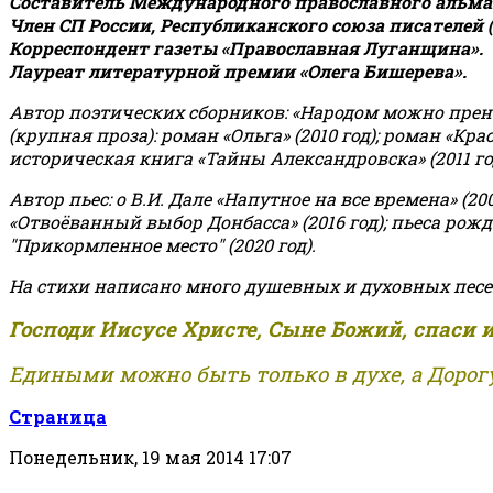
Составитель Международного православного альман
Член СП России, Республиканского союза писателей 
Корреспондент газеты «Православная Луганщина»
.
Лауреат литературной премии «Олега Бишерева».
Автор поэтических сборников: «Народом можно пренебре
(крупная проза): роман «Ольга» (2010 год); роман «Кр
историческая книга «Тайны Александровска» (2011 год);
Автор пьес: о В.И. Дале «Напутное на все времена» (200
«Отвоёванный выбор Донбасса» (2016 год); пьеса рожде
"Прикормленное место" (2020 год).
На стихи написано много душевных и духовных песе
Господи Иисусе Христе, Сыне Божий, спаси 
Едиными можно быть только в духе, а Дорогу
Страница
Понедельник, 19 мая 2014 17:07