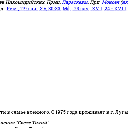
еев Никомидийских. Прмц.
Параскевы
. Прп.
Моисея
(
ик
яд.:
Рим., 119 зач., XV, 30-33.
Мф., 73 зач., XVII, 24 - XVIII,
сти в семье военного. С 1975 года проживает в г. Луга
ения "Свете Тихий".