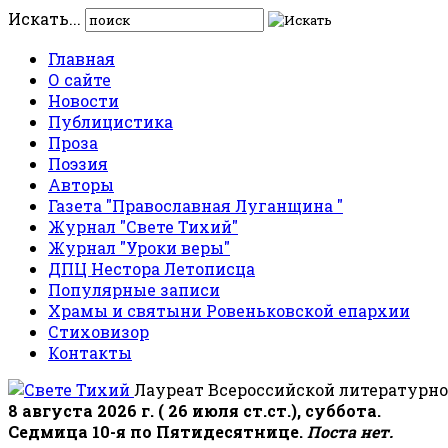
Искать...
Главная
О сайте
Новости
Публицистика
Проза
Поэзия
Авторы
Газета "Православная Луганщина "
Журнал "Свете Тихий"
Журнал "Уроки веры"
ДПЦ Нестора Летописца
Популярные записи
Храмы и святыни Ровеньковской епархии
Стиховизор
Контакты
Лауреат Всероссийской литературно
8 августа 2026 г. ( 26 июля ст.ст.), суббота.
Седмица 10-я по Пятидесятнице.
Поста нет.