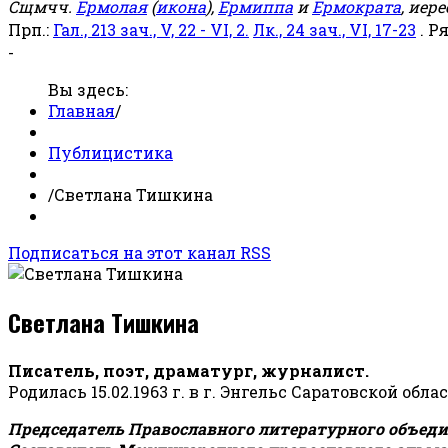
Сщмчч.
Ермолая
(
икона
),
Ермиппа
и
Ермократа
, иер
Прп.:
Гал., 213 зач., V, 22 - VI, 2.
Лк., 24 зач., VI, 17-23
. Р
-
Вы здесь:
Главная
/
Публицистика
/
Светлана Тишкина
Подписаться на этот канал RSS
Светлана Тишкина
Писатель, поэт, драматург, журналист.
Родилась 15.02.1963 г. в г. Энгельс Саратовской обла
Председатель Православного литературного объедин