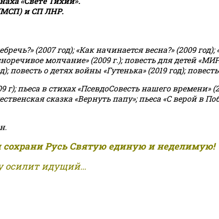
аха «Свете Тихий».
(МСП) и СП ЛНР.
чь?» (2007 год); «Как начинается весна?» (2009 год); 
асноречивое молчание» (2009 г.); повесть для детей «МИ
 повесть о детях войны «Гутенька» (2019 год); повесть 
9 г); пьеса в стихах «ПсевдоСовесть нашего времени» (201
ственская сказка «Вернуть папу»; пьеса «С верой в Поб
н.
и сохрани Русь Святую единую и неделимую!
 осилит идущий...