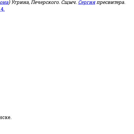
она
) Угрина, Печерского. Сщмч.
Сергия
пресвитера.
 4.
нске.