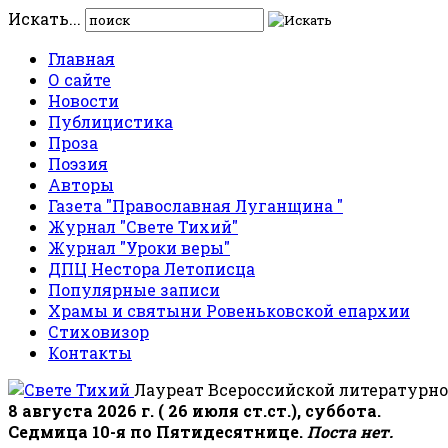
Искать...
Главная
О сайте
Новости
Публицистика
Проза
Поэзия
Авторы
Газета "Православная Луганщина "
Журнал "Свете Тихий"
Журнал "Уроки веры"
ДПЦ Нестора Летописца
Популярные записи
Храмы и святыни Ровеньковской епархии
Стиховизор
Контакты
Лауреат Всероссийской литературно
8 августа 2026 г. ( 26 июля ст.ст.), суббота.
Седмица 10-я по Пятидесятнице.
Поста нет.