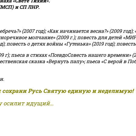
аха «Свете Тихий».
(МСП) и СП ЛНР.
чь?» (2007 год); «Как начинается весна?» (2009 год); 
асноречивое молчание» (2009 г.); повесть для детей «МИ
 повесть о детях войны «Гутенька» (2019 год); повесть 
9 г); пьеса в стихах «ПсевдоСовесть нашего времени» (201
ственская сказка «Вернуть папу»; пьеса «С верой в Поб
н.
и сохрани Русь Святую единую и неделимую!
 осилит идущий...