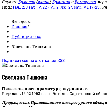
Сщмчч.
Ермолая
(
икона
),
Ермиппа
и
Ермократа
, иер
Прп.:
Гал., 213 зач., V, 22 - VI, 2.
Лк., 24 зач., VI, 17-23
. Р
-
Вы здесь:
Главная
/
Публицистика
/
Светлана Тишкина
Подписаться на этот канал RSS
Светлана Тишкина
Писатель, поэт, драматург, журналист.
Родилась 15.02.1963 г. в г. Энгельс Саратовской обла
Председатель Православного литературного объедин