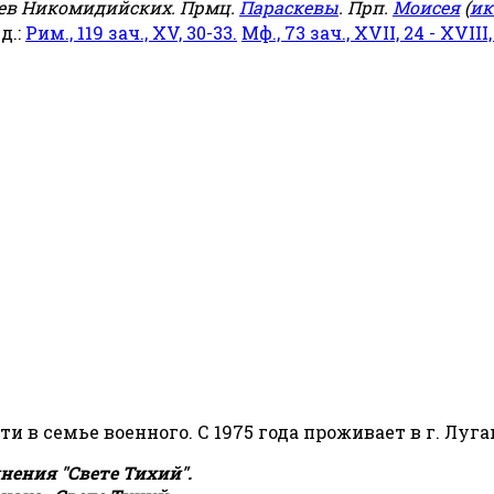
еев Никомидийских. Прмц.
Параскевы
. Прп.
Моисея
(
ик
яд.:
Рим., 119 зач., XV, 30-33.
Мф., 73 зач., XVII, 24 - XVIII,
сти в семье военного. С 1975 года проживает в г. Луга
ения "Свете Тихий".