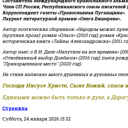
Составитель Международного православного альман
Член СП России, Республиканского союза писателей 
Корреспондент газеты «Православная Луганщина»
.
Лауреат литературной премии «Олега Бишерева».
Автор поэтических сборников: «Народом можно пренебре
(крупная проза): роман «Ольга» (2010 год); роман «Кр
историческая книга «Тайны Александровска» (2011 год);
Автор пьес: о В.И. Дале «Напутное на все времена» (200
«Отвоёванный выбор Донбасса» (2016 год); пьеса рожде
"Прикормленное место" (2020 год).
На стихи написано много душевных и духовных песе
Господи Иисусе Христе, Сыне Божий, спаси 
Едиными можно быть только в духе, а Дорогу
Страница
Суббота, 24 января 2026 15:32