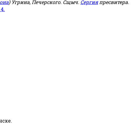
она
) Угрина, Печерского. Сщмч.
Сергия
пресвитера.
 4.
нске.