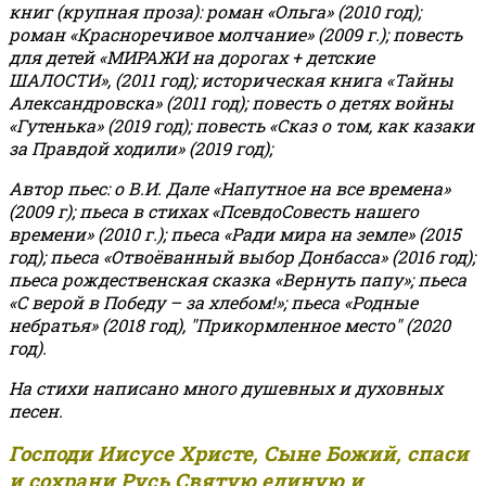
книг (крупная проза): роман «Ольга» (2010 год);
роман «Красноречивое молчание» (2009 г.); повесть
для детей «МИРАЖИ на дорогах + детские
ШАЛОСТИ», (2011 год); историческая книга «Тайны
Александровска» (2011 год); повесть о детях войны
«Гутенька» (2019 год); повесть «Сказ о том, как казаки
за Правдой ходили» (2019 год);
Автор пьес: о В.И. Дале «Напутное на все времена»
(2009 г); пьеса в стихах «ПсевдоСовесть нашего
времени» (2010 г.); пьеса «Ради мира на земле» (2015
год); пьеса «Отвоёванный выбор Донбасса» (2016 год);
пьеса рождественская сказка «Вернуть папу»; пьеса
«С верой в Победу – за хлебом!»
;
пьеса «Родные
небратья» (2018 год), "Прикормленное место" (2020
год).
На стихи написано много душевных и духовных
песен.
Господи Иисусе Христе, Сыне Божий, спаси
и сохрани Русь Святую единую и