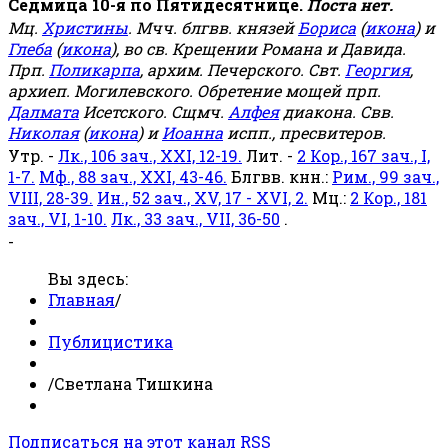
Седмица 10-я по Пятидесятнице.
Поста нет.
Мц.
Христины
. Мчч. блгвв. князей
Бориса
(
икона
) и
Глеба
(
икона
), во св. Крещении Романа и Давида.
Прп.
Поликарпа
, архим. Печерского. Свт.
Георгия
,
архиеп. Могилевского. Обретение мощей прп.
Далмата
Исетского. Сщмч.
Алфея
диакона. Свв.
Николая
(
икона
) и
Иоанна
испп., пресвитеров.
Утр. -
Лк., 106 зач., XXI, 12-19.
Лит. -
2 Кор., 167 зач., I,
1-7.
Мф., 88 зач., XXI, 43-46.
Блгвв. кнн.:
Рим., 99 зач.,
VIII, 28-39.
Ин., 52 зач., XV, 17 - XVI, 2.
Мц.:
2 Кор., 181
зач., VI, 1-10.
Лк., 33 зач., VII, 36-50
.
-
Вы здесь:
Главная
/
Публицистика
/
Светлана Тишкина
Подписаться на этот канал RSS